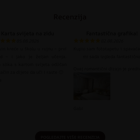
Recenzija
Karta svijeta na zidu
Fantastična grafika!
05.08.2026
02.08.2026
in kreće u školu u rujnu – prvi
Kupio sam fototapetu i spavaća
ed – i jako je željan učenja.
mi sada izgleda fantastično
 slika s kartom svijeta odličan
Ovaj romantični dizajn je prediv
način za dijete da uči i raste 🙂
a
Gabi
POGLEDAJTE VIŠE RECENZIJA