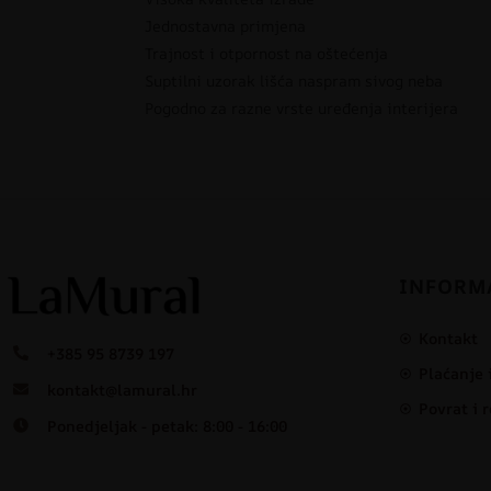
Jednostavna primjena
Trajnost i otpornost na oštećenja
Suptilni uzorak lišća naspram sivog neba
Pogodno za razne vrste uređenja interijera
INFORM
Kontakt
+385 95 8739 197
Plaćanje 
kontakt@lamural.hr
Povrat i 
Ponedjeljak - petak: 8:00 - 16:00