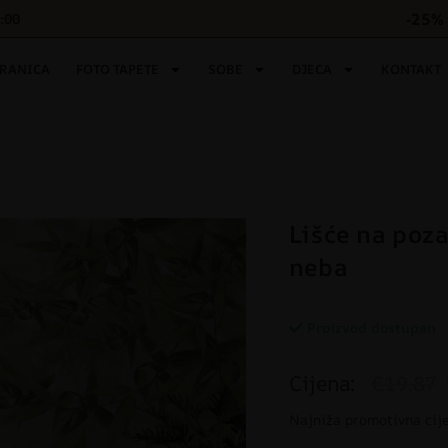
-25% 
6:00
TRANICA
FOTO TAPETE
SOBE
DJECA
KONTAKT
Lišće na poza
neba
Proizvod dostupan
Cijena:
€19.87
Najniža promotivna cij