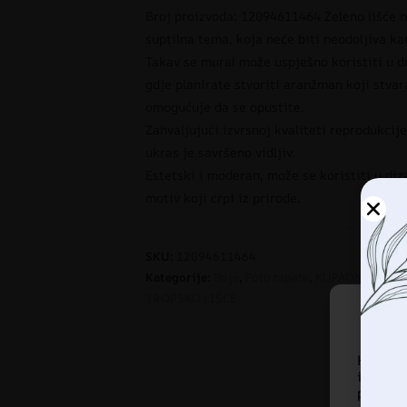
Broj proizvoda: 12094611464 Zeleno lišće n
suptilna tema, koja neće biti neodoljiva ka
Takav se mural može uspješno koristiti u dn
gdje planirate stvoriti aranžman koji stv
omogućuje da se opustite.
Zahvaljujući izvrsnoj kvaliteti reprodukcij
ukras je savršeno vidljiv.
Estetski i moderan, može se koristiti u di
motiv koji crpi iz prirode.
SKU:
12094611464
Kategorije:
Boje
,
Foto tapete
,
KUPAONICA
,
Ni
TROPSKO LIŠĆE
Korist
informa
pregled