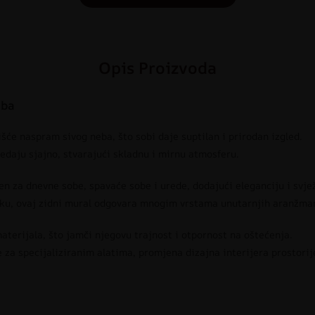
Opis Proizvoda
eba
šće naspram sivog neba, što sobi daje suptilan i prirodan izgled.
ledaju sjajno, stvarajući skladnu i mirnu atmosferu.
en za dnevne sobe, spavaće sobe i urede, dodajući eleganciju i svje
rku, ovaj zidni mural odgovara mnogim vrstama unutarnjih aranžma
materijala, što jamči njegovu trajnost i otpornost na oštećenja.
 za specijaliziranim alatima, promjena dizajna interijera prostorij