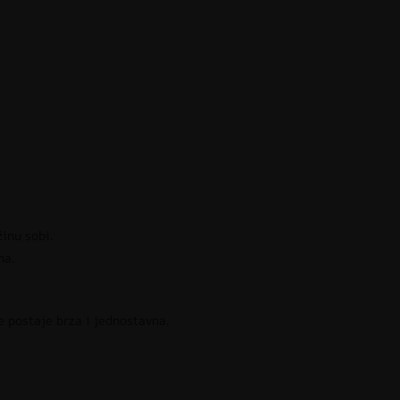
žinu sobi.
na.
e postaje brza i jednostavna.