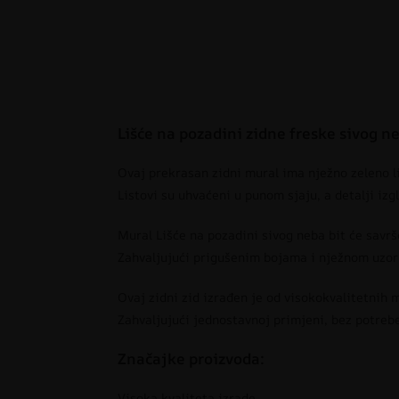
Lišće na pozadini zidne freske sivog n
Ovaj prekrasan zidni mural ima nježno zeleno li
Listovi su uhvaćeni u punom sjaju, a detalji izg
Mural Lišće na pozadini sivog neba bit će savrš
Zahvaljujući prigušenim bojama i nježnom uzo
Ovaj zidni zid izrađen je od visokokvalitetnih 
Zahvaljujući jednostavnoj primjeni, bez potrebe
Značajke proizvoda:
Visoka kvaliteta izrade