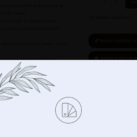
-
+
DO
a sivoj pozadini jednostavna je i
o zidni ukras.
Dodati u favorite
evnoj sobi ili spavaćoj sobi,
ara ugodnu atmosferu koja vam
NARUČI UZORAK F
e elemenata slike na platnu, zidni
POŠALJI UPIT ZA 
zajnu interijera kao moderan
Kupuješ sigurno
:
ekološki proizvod
janse zelene
,
Sobe
,
Stil
,
Tropski
,
Upravljajte svojom privatnošću
imo tehnologije kao što su kolačići za pohranu i/ili 
cijama o vašem uređaju. To činimo kako bismo poboljšali vaše 
avanja i prikazali vam (ne)personalizirano oglašavanje. Prist
Povezani proizvodi