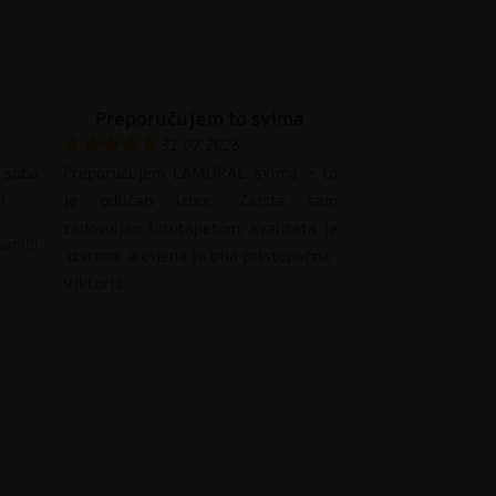
Preporučujem to svima
31.07.2026
 soba
Preporučujem LAMURAL svima – to
!
je odličan izbor. Zaista sam
zadovoljan fototapetom; kvaliteta je
an!!!!
izvrsna, a cijena je bila pristupačna.
Viktoria