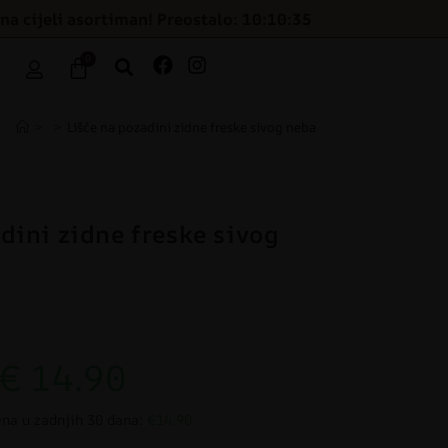
na cijeli asortiman! Preostalo: 10:10:34
0
>
>
Lišće na pozadini zidne freske sivog neba
dini zidne freske sivog
€
14.90
ena u zadnjih 30 dana:
€14.90