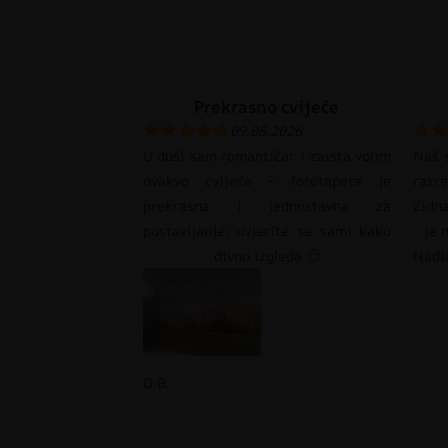
Prekrasno cvijeće
09.08.2026
U duši sam romantičar i zaista volim
Naš s
ovakvo cvijeće – fototapeta je
razr
prekrasna i jednostavna za
Zidna
postavljanje; uvjerite se sami kako
je 
divno izgleda 🙂
Nadi
D.B.