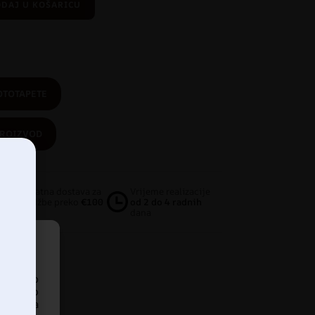
DAJ U KOŠARICU
OTOTAPETE
PROIZVOD
Besplatna dostava za
Vrijeme realizacije
narudžbe preko
€100
od 2 do 4 radnih
dana
pristup
iskustvo
ankom na