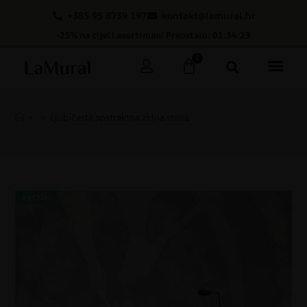
+385 95 8739 197
kontakt@lamural.hr
-25% na cijeli asortiman! Preostalo: 01:34:22
0
>
>
Ljubičasta apstraktna zidna stena
AKCIJA!