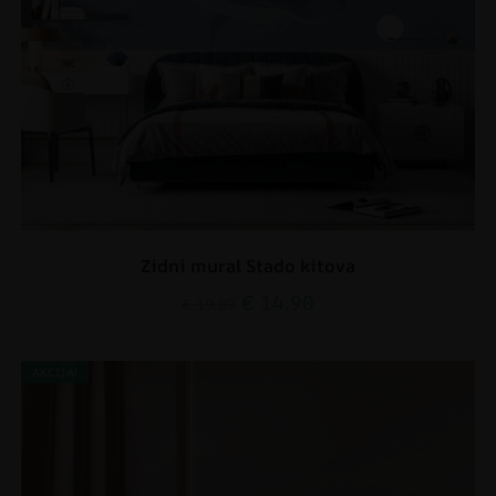
Zidni mural Stado kitova
€
14.90
€
19.87
AKCIJA!