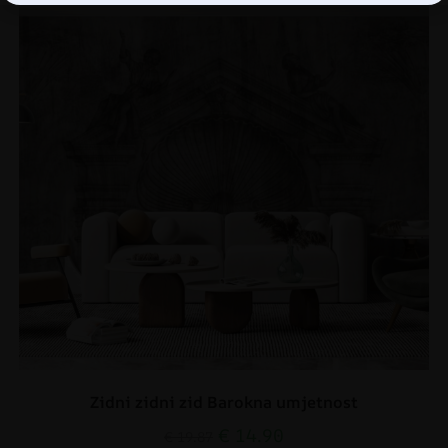
Zidni zidni zid Barokna umjetnost
€
14.90
€
19.87