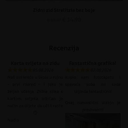
Zidni zid Strelitzia bez boje
€
14.90
€
19.87
Recenzija
Karta svijeta na zidu
Fantastična grafika!
05.08.2026
02.08.2026
Naš sin kreće u školu u rujnu
Kupio sam fototapetu i
– prvi razred – i jako je
spavaća soba mi sada
željan učenja. Zidna slika s
izgleda fantastično!
kartom svijeta odličan je
Ovaj romantični dizajn je
način za dijete da uči i raste
predivan!!!!
🙂
Nadia