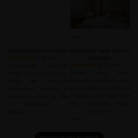
Gabi
Preporučujem to svima
Obožavam svoj dnevni
boravak!
31.07.2026
26.07.2026
Preporučujem LAMURAL
Otkako smo kupili
svima – to je odličan izbor.
fototapetu, obožavam svoj
Zaista sam zadovoljan
dnevni boravak – svijetao je
fototapetom; kvaliteta je
i djeluje svježe. Svaki sam
izvrsna, a cijena je bila
dan zadovoljna svojom
pristupačna.
odlukom 🙂
Viktoria
Dora
POGLEDAJTE VIŠE RECENZIJA