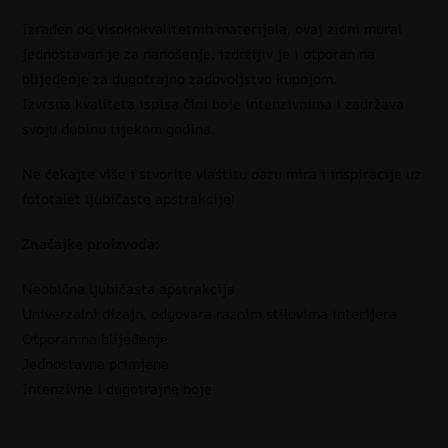
Izrađen od visokokvalitetnih materijala, ovaj zidni mural
jednostavan je za nanošenje, izdržljiv je i otporan na
blijeđenje za dugotrajno zadovoljstvo kupnjom.
Izvrsna kvaliteta ispisa čini boje intenzivnima i zadržava
svoju dubinu tijekom godina.
Ne čekajte više i stvorite vlastitu oazu mira i inspiracije uz
fototalet ljubičaste apstrakcije!
Značajke proizvoda:
Neobična ljubičasta apstrakcija
Univerzalni dizajn, odgovara raznim stilovima interijera
Otporan na blijeđenje
Jednostavna primjena
Intenzivne i dugotrajne boje