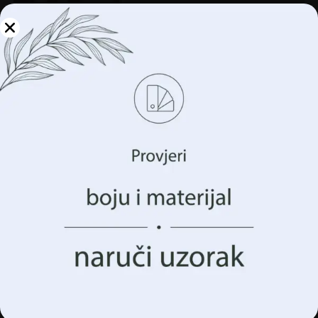
Upravljajte svojom
privatnošću
Koristimo tehnologije kao što su kolačići za pohranu i/ili
pristup informacijama o vašem uređaju. To činimo kako
bismo poboljšali vaše iskustvo pregledavanja i prikazali
vam (ne)personalizirano oglašavanje. Pristankom na ove
tehnologije, moći ćemo obraditi podatke kao što su vaše
ponašanje pregledavanja ili jedinstveni identifikatori na
ovoj stranici. Nedavanje pristanka ili povlačenje
pristanka može negativno utjecati na određene značajke i
funkcije.
Zidni mural Pink Garden
Prihvatiti Sve
€
14.90
€
19.87
Upravljanje opcijama
AKCIJA!