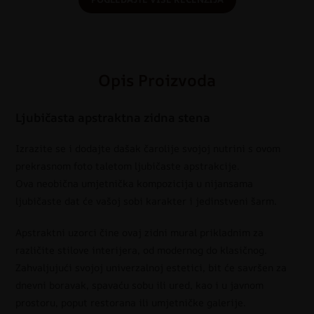
Opis Proizvoda
Ljubičasta apstraktna zidna stena
Izrazite se i dodajte dašak čarolije svojoj nutrini s ovom
prekrasnom foto taletom ljubičaste apstrakcije.
Ova neobična umjetnička kompozicija u nijansama
ljubičaste dat će vašoj sobi karakter i jedinstveni šarm.
Apstraktni uzorci čine ovaj zidni mural prikladnim za
različite stilove interijera, od modernog do klasičnog.
Zahvaljujući svojoj univerzalnoj estetici, bit će savršen za
dnevni boravak, spavaću sobu ili ured, kao i u javnom
prostoru, poput restorana ili umjetničke galerije.