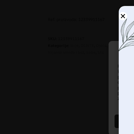
Ref. proizvoda: 12339911167
SKU:
12339911167
Kategorije:
Boje
,
DIJETE
,
Djeca
,
DJEČAK
,
Dječj
Nijanse smeđe i bež
,
Sobe
,
Stil
Korist
informa
pregled
ove te
pregled
prista
značajke