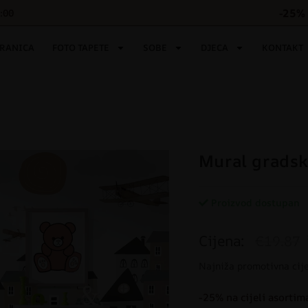
-25% 
6:00
TRANICA
FOTO TAPETE
SOBE
DJECA
KONTAKT
Mural gradsk
Proizvod dostupan
Cijena:
€19.87
Najniža promotivna cij
-25% na cijeli asortim