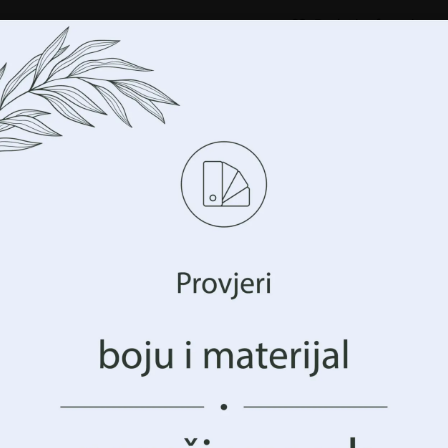
Dodati u favorite
NARUČI UZORAK F
i
,
DJEVOJČICA
,
Foto tapete
,
NEBO
,
POŠALJI UPIT ZA 
Upravljajte svojom privatnošću
imo tehnologije kao što su kolačići za pohranu i/ili 
cijama o vašem uređaju. To činimo kako bismo poboljšali vaše 
Kupuješ sigurno
:
ekološki proizvod
avanja i prikazali vam (ne)personalizirano oglašavanje. Prist
hnologije, moći ćemo obraditi podatke kao što su vaše po
avanja ili jedinstveni identifikatori na ovoj stranici. N
nka ili povlačenje pristanka može negativno utjecati na o
 i funkcije.
Prihvatiti Sve
Upravljanje opcijama
Povezani proizvodi