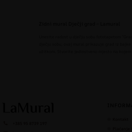
Zidni mural Dječji grad – Lamural
Unesite radost u dječju sobu fototapetom “Grad
dječju sobu, ovaj mural prikazuje grad iz bajke
užitkom. Stvorite jedinstveno mjesto na kojem ć
INFORM
Kontakt
+385 95 8739 197
Plaćanje 