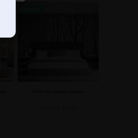
AKCIJA!
tom
Zidni zid stabala stabala
€
14.90
€
19.87