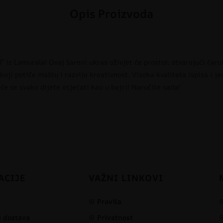
Opis Proizvoda
” iz Lamurala! Ovaj šareni ukras oživjet će prostor, stvarajući čar
 koji potiče maštu i razvija kreativnost. Visoka kvaliteta ispisa i 
e se svako dijete osjećati kao u bajci! Naručite sada!
ACIJE
VAŽNI LINKOVI
Pravila
i dostava
Privatnost