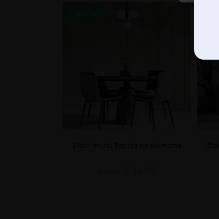
AKCIJA!
AK
Zidni mural Papiga na palmama
Zid
€
14.90
€
19.87