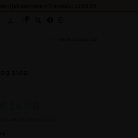
na cijeli asortiman! Preostalo: 16:38:38
0
>
>
Mural gradskog zida
og zida
€
14.90
ena u zadnjih 30 dana:
€14.90
an!