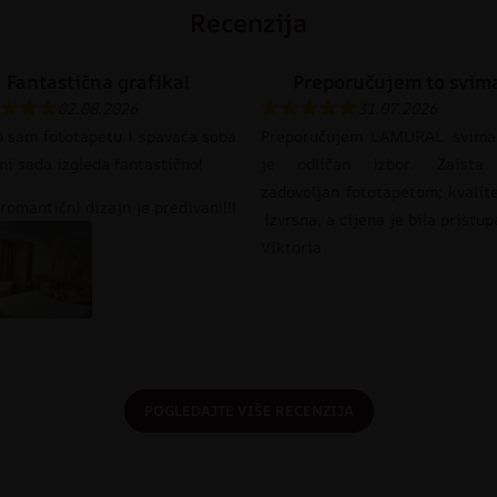
Recenzija
Fantastična grafika!
Preporučujem to svim
02.08.2026
31.07.2026
o sam fototapetu i spavaća soba
Preporučujem LAMURAL svima
mi sada izgleda fantastično!
je odličan izbor. Zaista
zadovoljan fototapetom; kvalit
romantični dizajn je predivan!!!!
izvrsna, a cijena je bila pristu
Viktoria
POGLEDAJTE VIŠE RECENZIJA