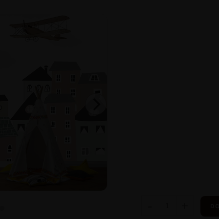
-
+
DO