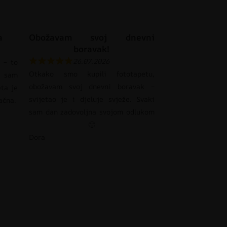
a
Obožavam svoj dnevni
boravak!
26.07.2026
 – to
Otkako smo kupili fototapetu,
 sam
obožavam svoj dnevni boravak –
eta je
svijetao je i djeluje svježe. Svaki
pačna.
sam dan zadovoljna svojom odlukom
🙂
Dora