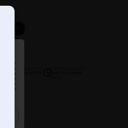
OTOTAPETE
PROIZVOD
pristup
iskustvo
Besplatna dostava za
Vrijeme realizacije
narudžbe preko
€100
od 2 do 4 radnih
ankom na
dana
našanje
edavanje
dređene