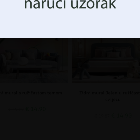
CIJA!
AKCIJA!
ni mural s ružičastom temom
Zidni mural Jelen u ružičas
cvijeću
€
14.90
€
19.87
€
14.90
€
19.87