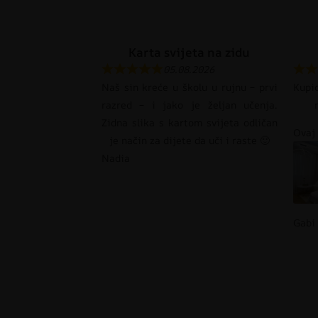
Karta svijeta na zidu
05.08.2026
Naš sin kreće u školu u rujnu – prvi
Kupi
razred – i jako je željan učenja.
Zidna slika s kartom svijeta odličan
Ovaj 
je način za dijete da uči i raste 🙂
Nadia
Gabi