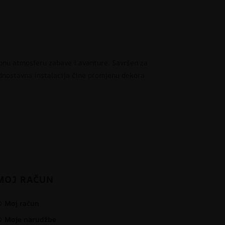
obnu atmosferu zabave i avanture. Savršen za
jednostavna instalacija čine promjenu dekora
MOJ RAČUN
Moj račun
Moje narudžbe