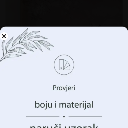
Upravljajte svojom
privatnošću
Koristimo tehnologije kao što su kolačići za pohranu i/ili
pristup informacijama o vašem uređaju. To činimo kako
bismo poboljšali vaše iskustvo pregledavanja i prikazali
vam (ne)personalizirano oglašavanje. Pristankom na ove
tehnologije, moći ćemo obraditi podatke kao što su vaše
ponašanje pregledavanja ili jedinstveni identifikatori na
ovoj stranici. Nedavanje pristanka ili povlačenje
Zidni zidni zid obasjan mjesečinom
pristanka može negativno utjecati na određene značajke i
funkcije.
€
14.90
€
19.87
Prihvatiti Sve
AKCIJA!