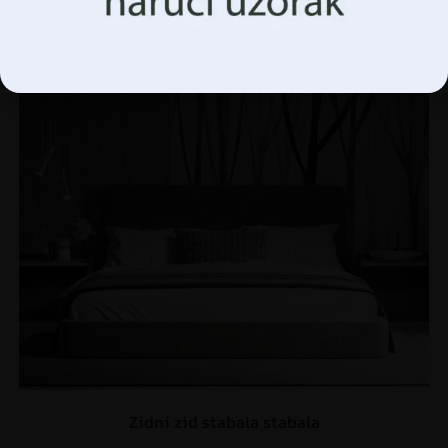
Upravljanje opcijama
Zidni zid stabala stabala