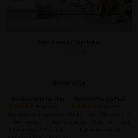
Zidni mural Sunčani buket
€
14.90
€
19.87
Recenzija
Karta svijeta na zidu
Fantastična grafika!
05.08.2026
02.08.2026
Naš sin kreće u školu u rujnu
Kupio sam fototapetu i
– prvi razred – i jako je
spavaća soba mi sada
željan učenja. Zidna slika s
izgleda fantastično!
kartom svijeta odličan je