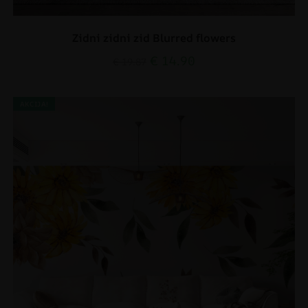
Zidni zidni zid Blurred flowers
€
14.90
€
19.87
AKCIJA!