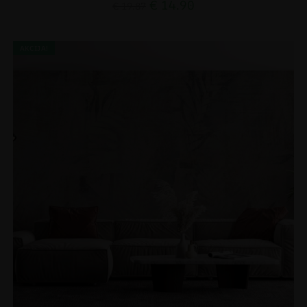
€
14.90
€
19.87
AKCIJA!