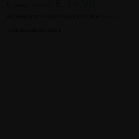
€
14.90
Cijena:
€19.87
Najniža promotivna cijena u zadnjih 30 dana:
€14.90
-25% na cijeli asortiman!