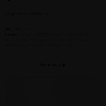
Ref. proizvoda: 1363553981
SKU:
1363553981
Kategorije:
3D
,
Boje
,
DIJETE
,
Djeca
,
DJEVOJČICA
,
DNEVNI
BORAVAK
,
Foto tapete
,
Nijanse ljubičaste
,
Nijanse plave
,
Ostalo
,
PREDSOBLJE
,
Sobe
,
SPAVAĆA SOBA
,
Stil
,
URED
Vizualizacije