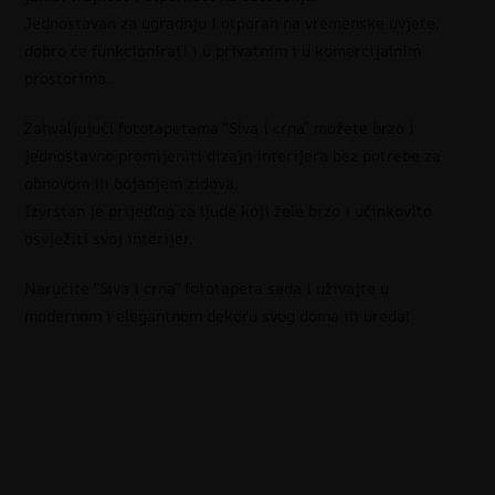
Jednostavan za ugradnju i otporan na vremenske uvjete,
dobro će funkcionirati i u privatnim i u komercijalnim
prostorima.
Zahvaljujući fototapetama “Siva i crna” možete brzo i
jednostavno promijeniti dizajn interijera bez potrebe za
obnovom ili bojanjem zidova.
Izvrstan je prijedlog za ljude koji žele brzo i učinkovito
osvježiti svoj interijer.
Naručite “Siva i crna” fototapeta sada i uživajte u
modernom i elegantnom dekoru svog doma ili ureda!