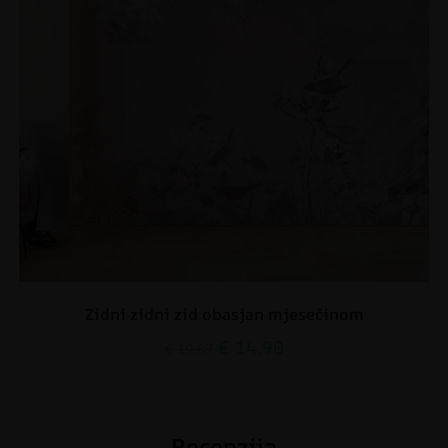
Zidni zidni zid obasjan mjesečinom
€
14.90
€
19.87
Recenzija