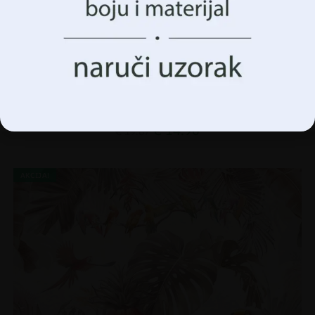
funkcije.
Prihvatiti Sve
Upravljanje opcijama
Zidni mural Oval i Circle
€
14.90
€
19.87
AKCIJA!