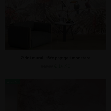
Zidni mural Lišće papige i monstere
€
14.90
€
19.87
AKCIJA!