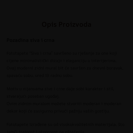
Opis Proizvoda
Pozadina siva i crna
Fototapete “Siva i crna” savršeno su rješenje za one koji
cijene minimalistički dizajn i eleganciju u interijerima.
Ovaj moderni zidni mural bit će savršen za dnevni boravak,
spavaću sobu, ured ili radnu sobu.
Motiv u nijansama sive i crne daje sobi karakter i stil,
stvarajući poseban ugođaj.
Ovim zidnim muralom možete stvoriti moderan i moderan
dekor koji će zasigurno privući pažnju vaših gostiju.
Fototapete izrađene su od visokokvalitetnih materijala, što
jamči trajnost i otpornost na oštećenja.