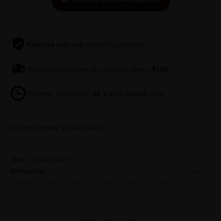
Kupuješ sigurno
: ekološki proizvod
Besplatna dostava za narudžbe preko
€100
Vrijeme realizacije
od 2 do 4 radnih
dana
Ref. proizvoda: 12248204457
SKU:
12248204457
Kategorije:
3D
,
Boje
,
Crno-bijelo
,
DNEVNI BORAVAK
,
Foto tapete
,
Moderno
,
Nijanse sive
,
PREDSOBLJE
,
Sobe
,
Stil
,
URED