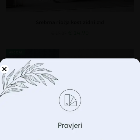
Srebrna riblja kost zidni zid
€
14.90
€
19.87
AKCIJA!
Upravljajte svojom
privatnošću
Koristimo tehnologije kao što su kolačići za pohranu i/ili
pristup informacijama o vašem uređaju. To činimo kako
bismo poboljšali vaše iskustvo pregledavanja i prikazali
vam (ne)personalizirano oglašavanje. Pristankom na ove
tehnologije, moći ćemo obraditi podatke kao što su vaše
ponašanje pregledavanja ili jedinstveni identifikatori na
ovoj stranici. Nedavanje pristanka ili povlačenje
pristanka može negativno utjecati na određene značajke i