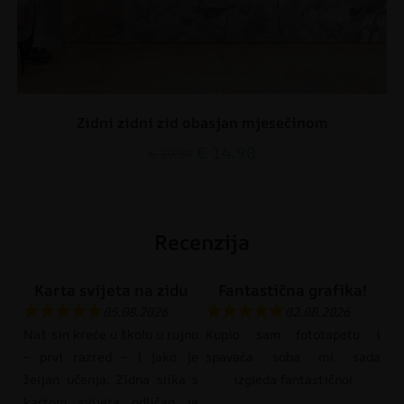
Zidni zidni zid obasjan mjesečinom
€
14.90
€
19.87
Recenzija
Karta svijeta na zidu
Fantastična grafika!
05.08.2026
02.08.2026
Naš sin kreće u školu u rujnu
Kupio sam fototapetu i
– prvi razred – i jako je
spavaća soba mi sada
željan učenja. Zidna slika s
izgleda fantastično!
kartom svijeta odličan je