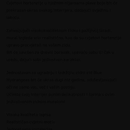
Cvjetovi hortenzije u nježnim nijansama plave boje bit će
prekrasan ukras svakog interijera, dodajući svježinu i
lakoću.
Zahvaljujući visokokvalitetnom tisku i pažljivoj izradi,
mural izgleda vrlo realistično, kao da su cvjetovi hortenzije
upravo procvjetali na vašem zidu.
Bit će savršen za dnevni boravak, spavaću sobu ili čak u
uredu, dajući sobi jedinstven karakter.
Jednostavan za ugradnju i izdržljiv, zidni zid Blue
Hydrangeas bit će ukras dugi niz godina, oduševljavajući
oči ne samo vas, već i vaših gostiju.
Učinite svoj interijer punim delikatnosti i šarma s ovim
jedinstvenim zidnim muralom!
Visoka kvaliteta ispisa
Realističan cvjetni motiv
Jednostavna instalacija