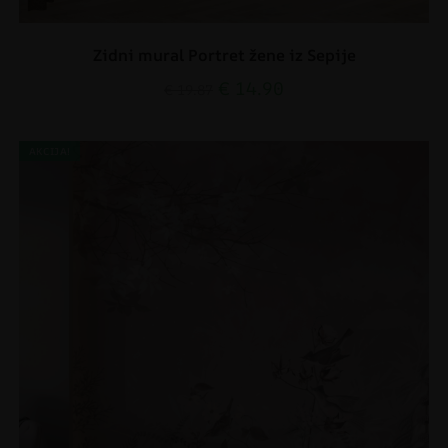
Zidni mural Portret žene iz Sepije
€
14.90
€
19.87
AKCIJA!