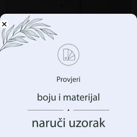
Upravljajte svojom
privatnošću
Koristimo tehnologije kao što su kolačići za pohranu i/ili
pristup informacijama o vašem uređaju. To činimo kako
bismo poboljšali vaše iskustvo pregledavanja i prikazali
vam (ne)personalizirano oglašavanje. Pristankom na ove
tehnologije, moći ćemo obraditi podatke kao što su vaše
ponašanje pregledavanja ili jedinstveni identifikatori na
ovoj stranici. Nedavanje pristanka ili povlačenje
pristanka može negativno utjecati na određene značajke i
funkcije.
Prihvatiti Sve
Zidni mural Sunčani buket
Upravljanje opcijama