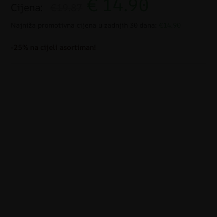
€
14.90
Cijena:
€19.87
Najniža promotivna cijena u zadnjih 30 dana:
€14.90
-25% na cijeli asortiman!