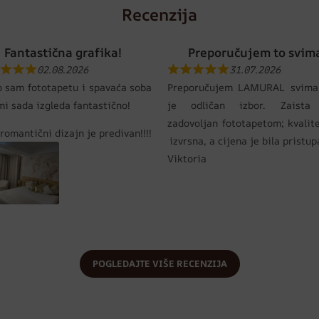
Recenzija
Fantastična grafika!
Preporučujem to svim
02.08.2026
31.07.2026
o sam fototapetu i spavaća soba
Preporučujem LAMURAL svima
mi sada izgleda fantastično!
je odličan izbor. Zaista
zadovoljan fototapetom; kvalit
romantični dizajn je predivan!!!!
izvrsna, a cijena je bila pristu
Viktoria
POGLEDAJTE VIŠE RECENZIJA