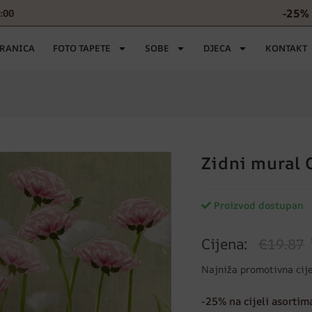
-25% 
6:00
TRANICA
FOTO TAPETE
SOBE
DJECA
KONTAKT
Zidni mural 
Proizvod dostupan
Cijena:
€19.87
Najniža promotivna cij
-25% na cijeli asortim