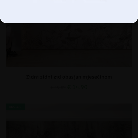
Upravljanje opcijama
Zidni zidni zid obasjan mjesečinom
€
14.90
€
19.87
AKCIJA!