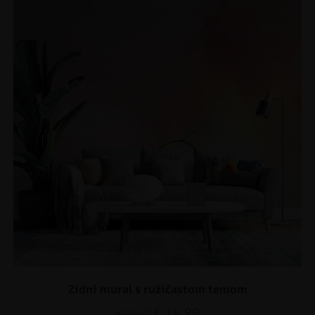
Zidni mural s ružičastom temom
€
14.90
€
19.87