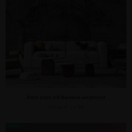
Zidni zidni zid Barokna umjetnost
€
14.90
€
19.87
AKCIJA!