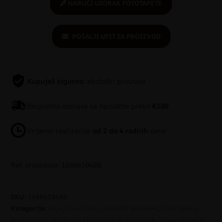
NARUČI UZORAK FOTOTAPETE
POŠALJI UPIT ZA PROIZVOD
Kupuješ sigurno
: ekološki proizvod
Besplatna dostava za narudžbe preko
€100
Vrijeme realizacije
od 2 do 4 radnih
dana
Ref. proizvoda: 1688610488
SKU:
1688610488
Kategorije:
Boje
,
Crno-bijelo
,
DNEVNI BORAVAK
,
Foto tapete
,
KUPAONICA
,
Moderno
,
PREDSOBLJE
,
PRIRODA
,
Sobe
,
SPAVAĆA