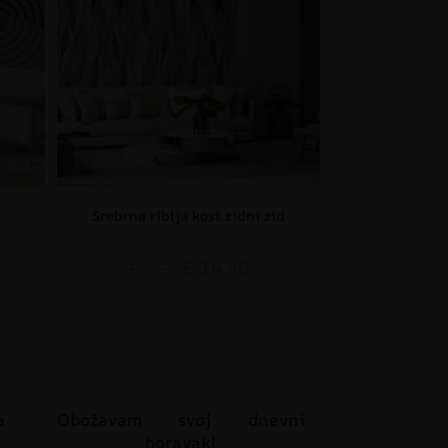
Srebrna riblja kost zidni zid
€
14.90
€
19.87
a
Obožavam svoj dnevni
boravak!