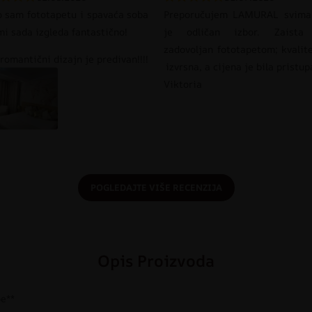
o sam fototapetu i spavaća soba
Preporučujem LAMURAL svima
mi sada izgleda fantastično!
je odličan izbor. Zaista
zadovoljan fototapetom; kvalit
romantični dizajn je predivan!!!!
izvrsna, a cijena je bila pristu
Viktoria
POGLEDAJTE VIŠE RECENZIJA
Opis Proizvoda
be**