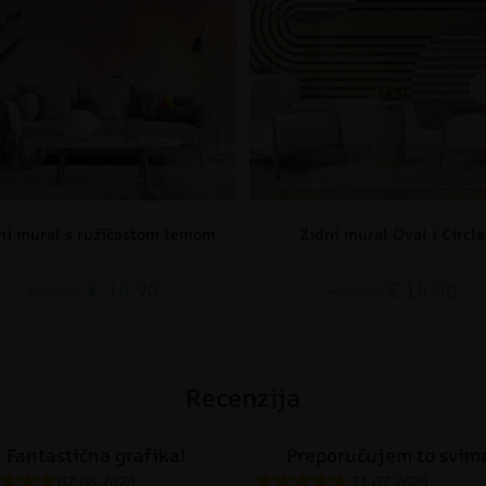
ni mural s ružičastom temom
Zidni mural Oval i Circle
€
14.90
€
14.90
€
19.87
€
19.87
Recenzija
Fantastična grafika!
Preporučujem to svim
02.08.2026
31.07.2026