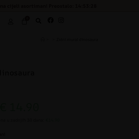
na cijeli asortiman! Preostalo: 14:53:27
0
>
>
Zidni mural dinosaura
dinosaura
€
14.90
ena u zadnjih 30 dana:
€14.90
an!