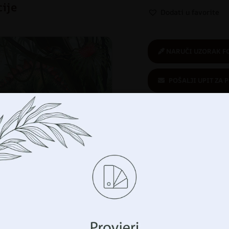
cije
Dodati u favorite
NARUČI UZORAK F
POŠALJI UPIT ZA 
Kupuješ sigurno
:
ekološki proizvod
Upravljajte svojom privatnošću
imo tehnologije kao što su kolačići za pohranu i/ili 
cijama o vašem uređaju. To činimo kako bismo poboljšali vaše 
avanja i prikazali vam (ne)personalizirano oglašavanje. Prist
hnologije, moći ćemo obraditi podatke kao što su vaše po