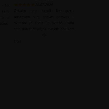
26.07.2026
 – to
Otkako smo kupili fototapetu,
 sam
obožavam svoj dnevni boravak –
eta je
svijetao je i djeluje svježe. Svaki
pačna.
sam dan zadovoljna svojom odlukom
🙂
Dora