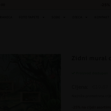
-25% 
6:00
TRANICA
FOTO TAPETE
SOBE
DJECA
KONTAKT
Zidni mural 
Proizvod dostupan
Cijena:
€19.87
Najniža promotivna cij
-25% na cijeli asortim