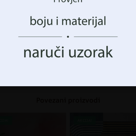
avanja ili jedinstveni identifikatori na ovoj stranici. N
nka ili povlačenje pristanka može negativno utjecati na o
 i funkcije.
Prihvatiti Sve
Upravljanje opcijama
i
,
DJEVOJČICA
,
Foto tapete
,
,
životinje
Povezani proizvodi
CIJA!
AKCIJA!