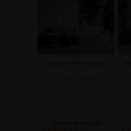
Zidni mural Portret u bojama
Zid
€
14.90
€
19.87
Karta svijeta na zidu
05.08.2026