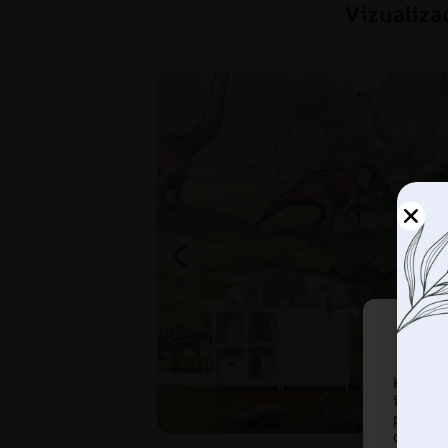
Vizualiza
Korist
informa
pregled
ove te