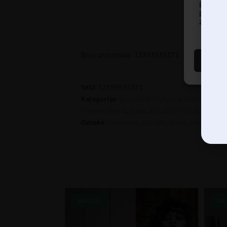
pregled
prista
značajke
Broj proizvoda: 12393535371
SKU:
12393535371
Kategorije:
Boje
,
DIJETE
,
Djeca
,
DJEČAK
,
Dječj
Nijanse zelene
,
Sobe
,
Stil
,
ŽIVOTINJE
Oznake
Dinosaura
,
dżungla
,
šuma
,
zelená tráva
AKCIJA!
AK