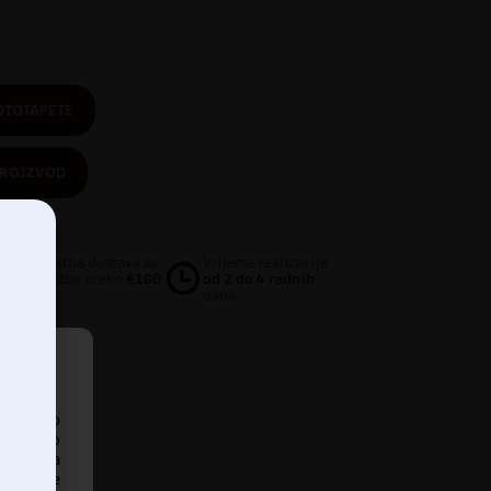
OTOTAPETE
PROIZVOD
Besplatna dostava za
Vrijeme realizacije
narudžbe preko
€100
od 2 do 4 radnih
dana
pristup
iskustvo
ankom na
našanje