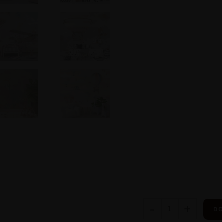
-
+
DO