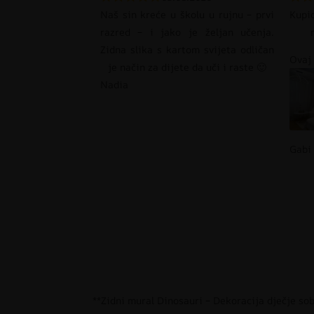
Naš sin kreće u školu u rujnu – prvi
Kupi
razred – i jako je željan učenja.
Zidna slika s kartom svijeta odličan
Ovaj 
je način za dijete da uči i raste 🙂
Nadia
Gabi
**Zidni mural Dinosauri – Dekoracija dječje so