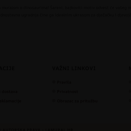
 muralom o dinosaurima! Šareni, bajkoviti motiv odvest će vašeg ma
i jednostavna ugradnja čine ga idealnim ukrasom za dječačku i djevoj
ACIJE
VAŽNI LINKOVI
Pravila
i dostava
Privatnost
reklamacije
Obrazac za pritužbu
© AUTORSKA PRAVA – LAMURAL.HR