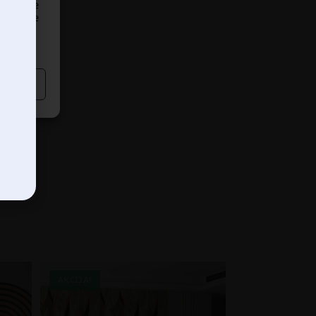
edavanje
dređene
AKCIJA!