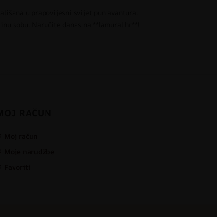
lišana u prapovijesni svijet pun avantura.
činu sobu. Naručite danas na **lamural.hr**!
MOJ RAČUN
Moj račun
Moje narudžbe
Favoriti