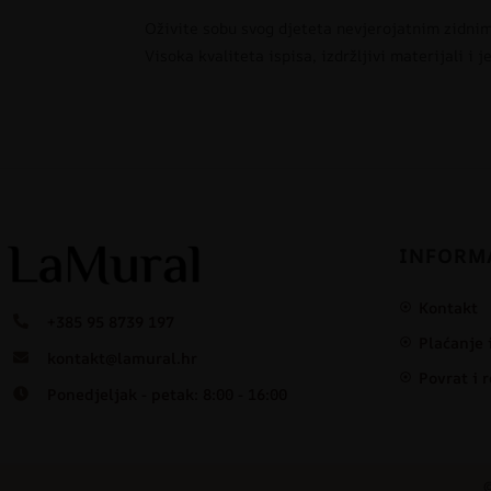
Oživite sobu svog djeteta nevjerojatnim zidnim
Visoka kvaliteta ispisa, izdržljivi materijali 
INFORM
Kontakt
+385 95 8739 197
Plaćanje 
kontakt@lamural.hr
Povrat i 
Ponedjeljak - petak: 8:00 - 16:00