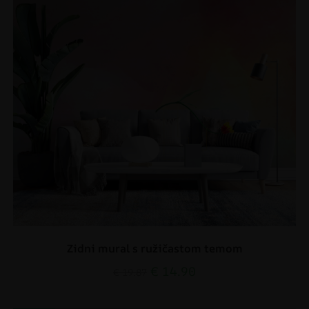
Zidni mural s ružičastom temom
€
14.90
€
19.87