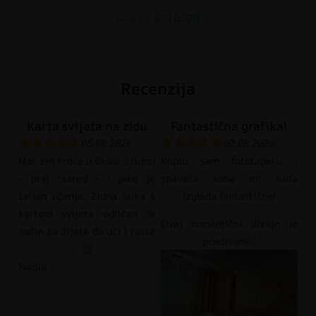
€
14.90
€
19.87
Recenzija
Karta svijeta na zidu
Fantastična grafika!
05.08.2026
02.08.2026
Naš sin kreće u školu u rujnu
Kupio sam fototapetu i
– prvi razred – i jako je
spavaća soba mi sada
željan učenja. Zidna slika s
izgleda fantastično!
kartom svijeta odličan je
Ovaj romantični dizajn je
način za dijete da uči i raste
predivan!!!!
🙂
Nadia