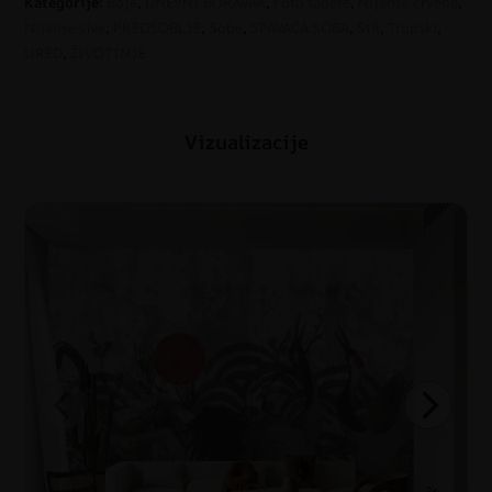
Kategorije:
Boje
,
DNEVNI BORAVAK
,
Foto tapete
,
Nijanse crvene
,
Nijanse sive
,
PREDSOBLJE
,
Sobe
,
SPAVAĆA SOBA
,
Stil
,
Tropski
,
URED
,
ŽIVOTINJE
Vizualizacije