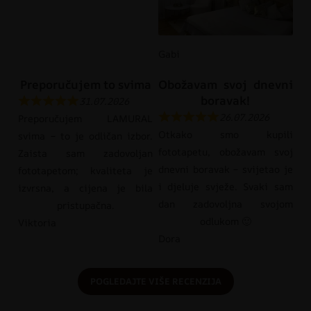
Gabi
Preporučujem to svima
Obožavam svoj dnevni
boravak!
31.07.2026
26.07.2026
Preporučujem LAMURAL
Otkako smo kupili
svima – to je odličan izbor.
fototapetu, obožavam svoj
Zaista sam zadovoljan
dnevni boravak – svijetao je
fototapetom; kvaliteta je
i djeluje svježe. Svaki sam
izvrsna, a cijena je bila
dan zadovoljna svojom
pristupačna.
odlukom 🙂
Viktoria
Dora
POGLEDAJTE VIŠE RECENZIJA