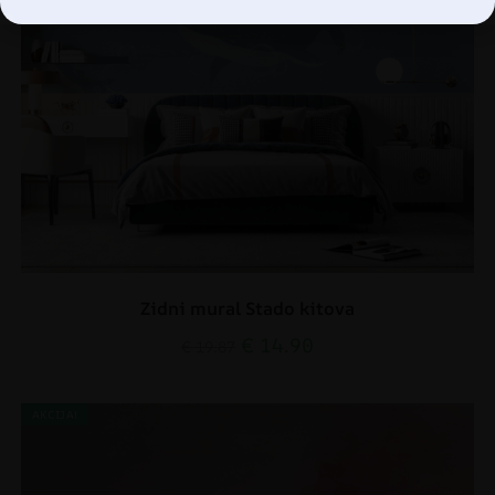
Zidni mural Stado kitova
€
14.90
€
19.87
AKCIJA!