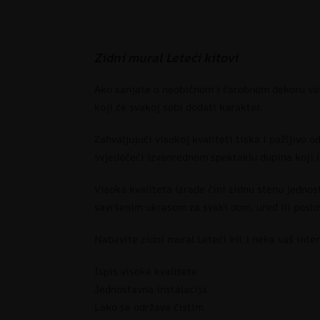
Zidni mural Leteći kitovi
Ako sanjate o neobičnom i čarobnom dekoru vaše
koji će svakoj sobi dodati karakter.
Zahvaljujući visokoj kvaliteti tiska i pažljivo 
svjedočeći izvanrednom spektaklu dupina koji l
Visoka kvaliteta izrade čini zidnu stenu jednos
savršenim ukrasom za svaki dom, ured ili poslo
Nabavite zidni mural Leteći kit i neka vaš inte
Ispis visoke kvalitete
Jednostavna instalacija
Lako se održava čistim