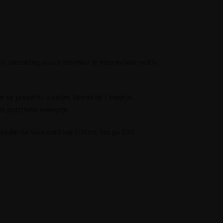
ini zalazećeg sunca iznimno je impresivan motiv
 se preseliti u svijet fantazije i magije,
m pozitivne energije.
kođer se lako održava čistim, što ga čini