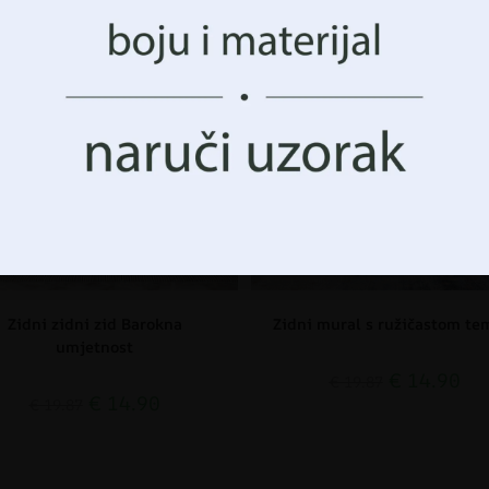
 i funkcije.
CIJA!
AKCIJA!
Prihvatiti Sve
Upravljanje opcijama
Zidni zidni zid Barokna
Zidni mural s ružičastom t
umjetnost
€
14.90
€
19.87
€
14.90
€
19.87