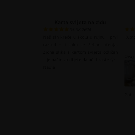
Karta svijeta na zidu
05.08.2026
Naš sin kreće u školu u rujnu – prvi
Kupi
razred – i jako je željan učenja.
Zidna slika s kartom svijeta odličan
Ovaj 
je način za dijete da uči i raste 🙂
Nadia
Gabi