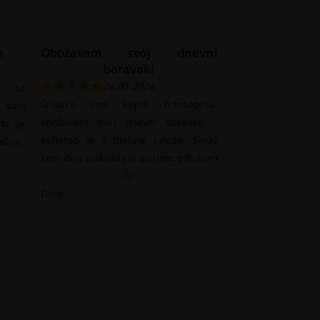
a
Obožavam svoj dnevni
boravak!
26.07.2026
 – to
Otkako smo kupili fototapetu,
 sam
obožavam svoj dnevni boravak –
eta je
svijetao je i djeluje svježe. Svaki
pačna.
sam dan zadovoljna svojom odlukom
🙂
Dora