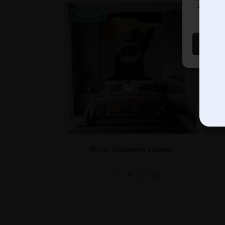
značajke
AKCIJA!
AK
Mural prekriven zlatom
€
14.90
€
19.87