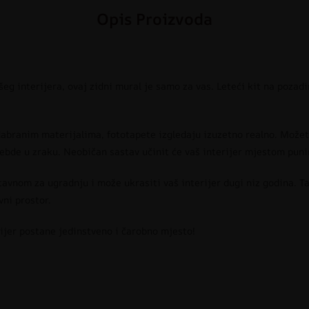
Opis Proizvoda
g interijera, ovaj zidni mural je samo za vas. Leteći kit na pozad
odabranim materijalima, fototapete izgledaju izuzetno realno. Možete
ebde u zraku. Neobičan sastav učinit će vaš interijer mjestom puni
tavnom za ugradnju i može ukrasiti vaš interijer dugi niz godina. Ta
vni prostor.
rijer postane jedinstveno i čarobno mjesto!