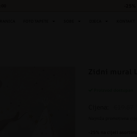
-25% 
6:00
TRANICA
FOTO TAPETE
SOBE
DJECA
KONTAKT
Zidni mural L
Proizvod dostupan
Cijena:
€19.87
Najniža promotivna cij
-25% na cijeli asortim