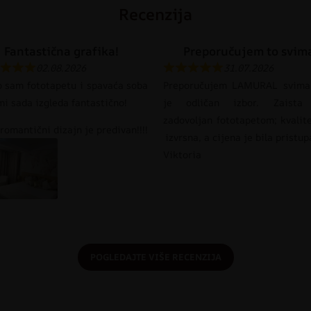
Recenzija
Fantastična grafika!
Preporučujem to svim
02.08.2026
31.07.2026
o sam fototapetu i spavaća soba
Preporučujem LAMURAL svima
mi sada izgleda fantastično!
je odličan izbor. Zaista
zadovoljan fototapetom; kvalit
romantični dizajn je predivan!!!!
izvrsna, a cijena je bila pristu
Viktoria
POGLEDAJTE VIŠE RECENZIJA