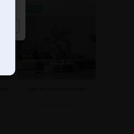
AKCIJA!
emom
Zidni zid Strelitzia bez boje
€
14.90
€
19.87