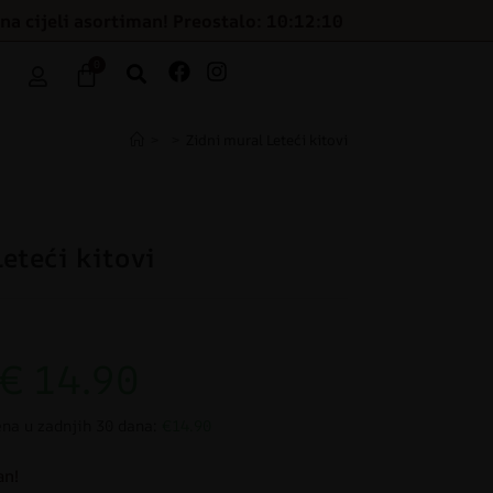
na cijeli asortiman! Preostalo: 10:12:09
0
>
>
Zidni mural Leteći kitovi
eteći kitovi
€
14.90
ena u zadnjih 30 dana:
€14.90
an!