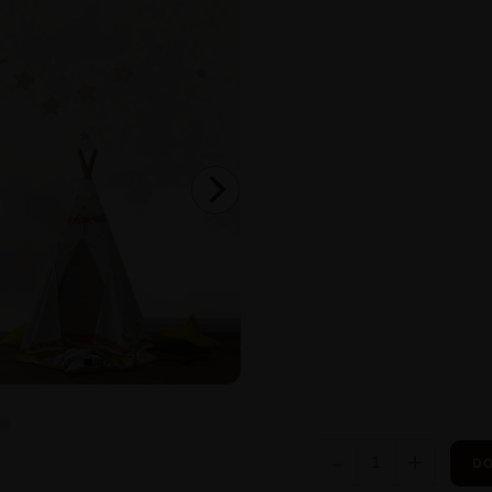
-
+
DO