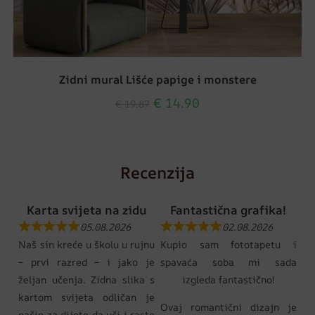
Zidni mural Lišće papige i monstere
€
14.90
€
19.87
Recenzija
Karta svijeta na zidu
Fantastična grafika!
05.08.2026
02.08.2026
Naš sin kreće u školu u rujnu
Kupio sam fototapetu i
– prvi razred – i jako je
spavaća soba mi sada
željan učenja. Zidna slika s
izgleda fantastično!
kartom svijeta odličan je
Ovaj romantični dizajn je
način za dijete da uči i raste