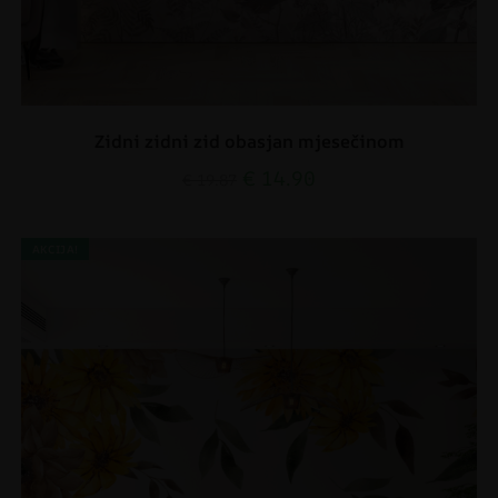
Zidni zidni zid obasjan mjesečinom
€
14.90
€
19.87
AKCIJA!