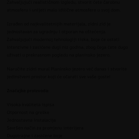
Zahvaljujući realističnom izgledu, stvorit ćete čarobnu
atmosferu i unijeti malo idilične atmosfere u svoj dom.
Izrađen od najkvalitetnijih materijala, zidni zid je
jednostavan za ugradnju i otporan na oštećenja.
Zahvaljujući modernoj tehnologiji tiska, boje će ostati
intenzivne i zasićene dugi niz godina, zbog čega ćete dugo
uživati u prekrasnom pogledu na planinsko jezero.
Naručite zidni mural Planinsko jezero već danas i stvorite
jedinstveni prostor koji će očarati sve vaše goste!
Značajke proizvoda:
Visoka kvaliteta ispisa
Otpornost na greške
Jednostavna instalacija
Savršen način za promjenu interijera
Dugotrajne i zasićene boje