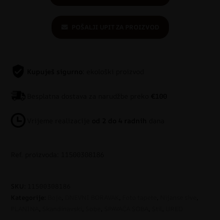
POŠALJI UPIT ZA PROIZVOD
Kupuješ sigurno
: ekološki proizvod
Besplatna dostava za narudžbe preko
€100
Vrijeme realizacije
od 2 do 4 radnih
dana
Ref. proizvoda: 11500308186
SKU:
11500308186
Kategorije:
Boje
,
DNEVNI BORAVAK
,
Foto tapete
,
Nijanse sive
,
PLANINA
,
Skandinavski
,
Sobe
,
SPAVAĆA SOBA
,
Stil
,
URED