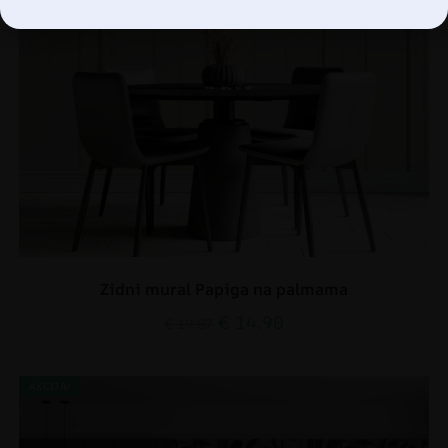
Zidni mural Papiga na palmama
€
14.90
€
19.87
AKCIJA!