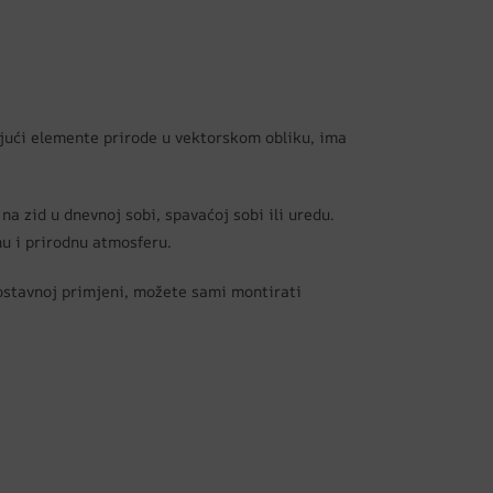
azujući elemente prirode u vektorskom obliku, ima
na zid u dnevnoj sobi, spavaćoj sobi ili uredu.
nu i prirodnu atmosferu.
nostavnoj primjeni, možete sami montirati