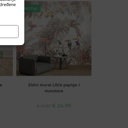
dređene
AKCIJA!
a
Zidni mural Lišće papige i
monstere
€
14.90
€
19.87