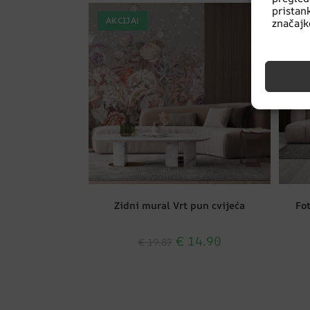
prista
AKCIJA!
AK
značajke
Zidni mural Vrt pun cvijeća
Fo
€
14.90
€
19.87