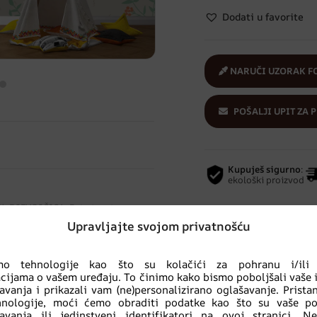
Dodati u favorite
NARUČI UZORAK F
POŠALJI UPIT ZA 
Kupuješ sigurno
:
ekološki proizvod
i
,
DJEVOJČICA
,
Foto tapete
,
obe
,
Stil
,
ŽIVOTINJE
Upravljajte svojom privatnošću
imo tehnologije kao što su kolačići za pohranu i/ili 
cijama o vašem uređaju. To činimo kako bismo poboljšali vaše 
Povezani proizvodi
avanja i prikazali vam (ne)personalizirano oglašavanje. Prist
hnologije, moći ćemo obraditi podatke kao što su vaše po
avanja ili jedinstveni identifikatori na ovoj stranici. N