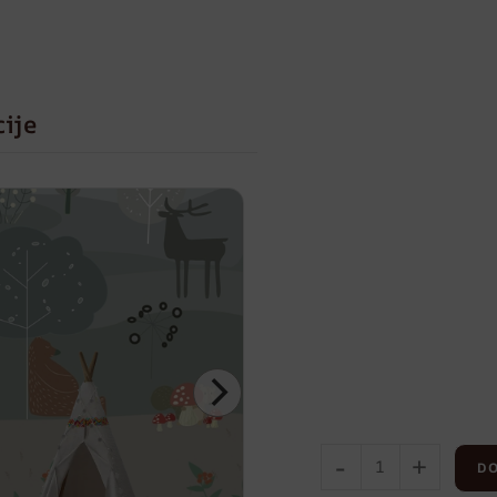
cije
-
+
DO