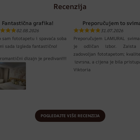
Recenzija
Fantastična grafika!
Preporučujem to svim
02.08.2026
31.07.2026
o sam fototapetu i spavaća soba
Preporučujem LAMURAL svima
mi sada izgleda fantastično!
je odličan izbor. Zaista
zadovoljan fototapetom; kvalit
romantični dizajn je predivan!!!!
izvrsna, a cijena je bila pristu
Viktoria
POGLEDAJTE VIŠE RECENZIJA