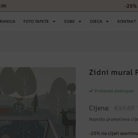
-25% 
6:00
TRANICA
FOTO TAPETE
SOBE
DJECA
KONTAKT
Zidni mural 
Proizvod dostupan
Cijena:
€19.87
Najniža promotivna cij
-25% na cijeli asortim