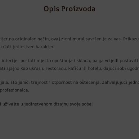
Opis Proizvoda
terijer na originalan način, ovaj zidni mural savršen je za vas. Prik
i dati jedinstven karakter.
interijer postati mjesto opuštanja i sklada, pa ga vrijedi postaviti 
ti sjajno kao ukras u restoranu, kafiću ili hotelu, dajući sobi ugod
jala, što jamči trajnost i otpornost na oštećenja. Zahvaljujući jed
profesionalca.
i uživajte u jedinstvenom dizajnu svoje sobe!