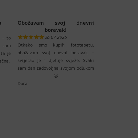
a
Obožavam svoj dnevni
boravak!
26.07.2026
 – to
Otkako smo kupili fototapetu,
 sam
obožavam svoj dnevni boravak –
eta je
svijetao je i djeluje svježe. Svaki
pačna.
sam dan zadovoljna svojom odlukom
🙂
Dora