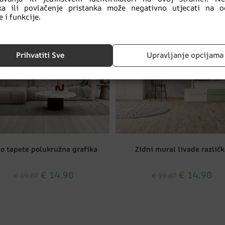
nka ili povlačenje pristanka može negativno utjecati na o
CIJA!
AKCIJA!
 i funkcije.
Prihvatiti Sve
Upravljanje opcijama
to tapete polukružna grafika
Zidni mural livade različk
€
14.90
€
14.90
€
19.87
€
19.87