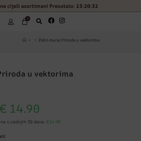
na cijeli asortiman! Preostalo: 23:20:31
0
>
>
Zidni mural Priroda u vektorima
Priroda u vektorima
€
14.90
ena u zadnjih 30 dana:
€14.90
an!