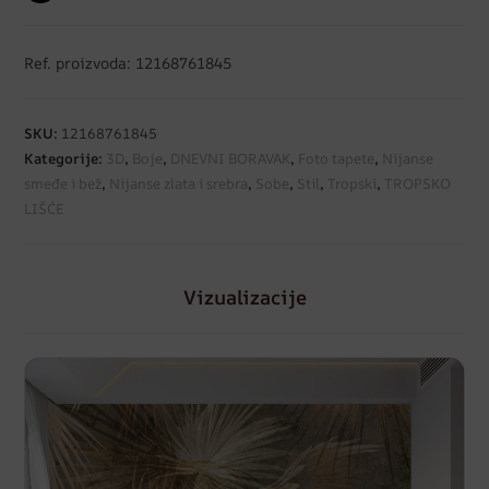
Ref. proizvoda: 12168761845
SKU:
12168761845
Kategorije:
3D
,
Boje
,
DNEVNI BORAVAK
,
Foto tapete
,
Nijanse
smeđe i bež
,
Nijanse zlata i srebra
,
Sobe
,
Stil
,
Tropski
,
TROPSKO
LIŠĆE
Vizualizacije