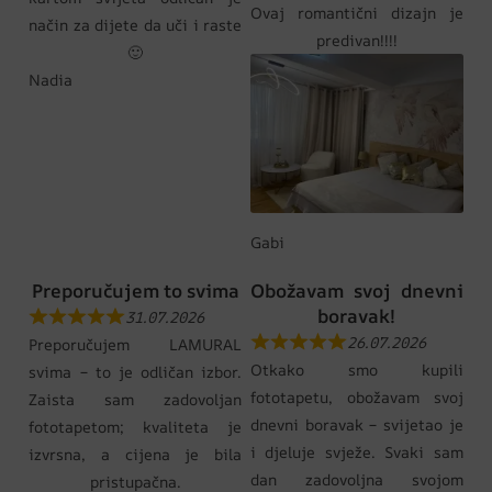
Ovaj romantični dizajn je
način za dijete da uči i raste
predivan!!!!
🙂
Nadia
Gabi
Preporučujem to svima
Obožavam svoj dnevni
boravak!
31.07.2026
26.07.2026
Preporučujem LAMURAL
Otkako smo kupili
svima – to je odličan izbor.
fototapetu, obožavam svoj
Zaista sam zadovoljan
dnevni boravak – svijetao je
fototapetom; kvaliteta je
i djeluje svježe. Svaki sam
izvrsna, a cijena je bila
dan zadovoljna svojom
pristupačna.