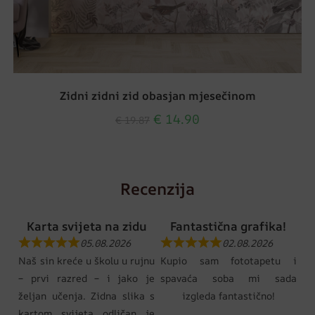
Zidni zidni zid obasjan mjesečinom
€
14.90
€
19.87
Recenzija
Karta svijeta na zidu
Fantastična grafika!
05.08.2026
02.08.2026
Naš sin kreće u školu u rujnu
Kupio sam fototapetu i
– prvi razred – i jako je
spavaća soba mi sada
željan učenja. Zidna slika s
izgleda fantastično!
kartom svijeta odličan je