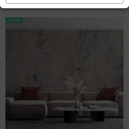
€
14.90
€
19.87
AKCIJA!