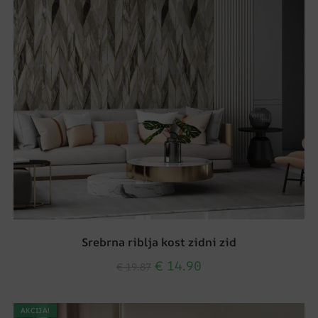
Srebrna riblja kost zidni zid
€
14.90
€
19.87
AKCIJA!