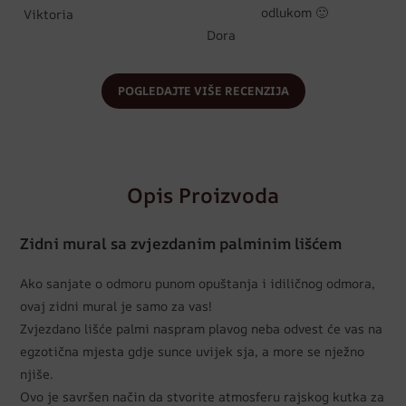
odlukom 🙂
Viktoria
Dora
POGLEDAJTE VIŠE RECENZIJA
Opis Proizvoda
Zidni mural sa zvjezdanim palminim lišćem
Ako sanjate o odmoru punom opuštanja i idiličnog odmora,
ovaj zidni mural je samo za vas!
Zvjezdano lišće palmi naspram plavog neba odvest će vas na
egzotična mjesta gdje sunce uvijek sja, a more se nježno
njiše.
Ovo je savršen način da stvorite atmosferu rajskog kutka za