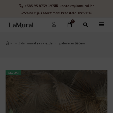
+385 95 8739 197
kontakt@lamural.hr
-25% na cijeli asortiman! Preostalo: 09:51:15
0
>
>
Zidni mural sa zvjezdanim palminim lišćem
AKCIJA!