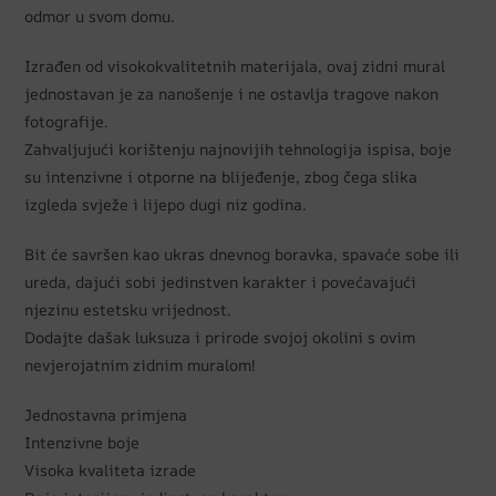
odmor u svom domu.
Izrađen od visokokvalitetnih materijala, ovaj zidni mural
jednostavan je za nanošenje i ne ostavlja tragove nakon
fotografije.
Zahvaljujući korištenju najnovijih tehnologija ispisa, boje
su intenzivne i otporne na blijeđenje, zbog čega slika
izgleda svježe i lijepo dugi niz godina.
Bit će savršen kao ukras dnevnog boravka, spavaće sobe ili
ureda, dajući sobi jedinstven karakter i povećavajući
njezinu estetsku vrijednost.
Dodajte dašak luksuza i prirode svojoj okolini s ovim
nevjerojatnim zidnim muralom!
Jednostavna primjena
Intenzivne boje
Visoka kvaliteta izrade