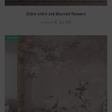
Zidni zidni zid Blurred flowers
€
14.90
€
19.87
AKCIJA!