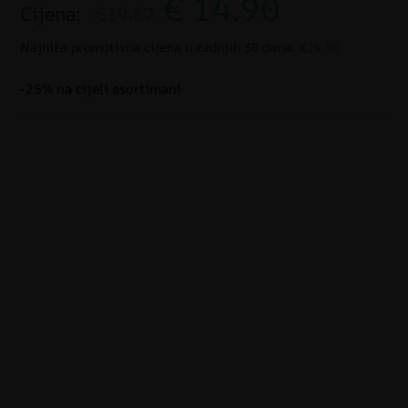
€
14.90
Cijena:
€19.87
Najniža promotivna cijena u zadnjih 30 dana:
€14.90
-25% na cijeli asortiman!