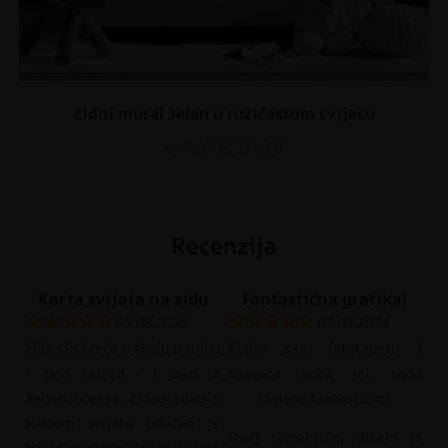
Zidni mural Jelen u ružičastom cvijeću
€
14.90
€
19.87
Recenzija
Karta svijeta na zidu
Fantastična grafika!
05.08.2026
02.08.2026
Naš sin kreće u školu u rujnu
Kupio sam fototapetu i
– prvi razred – i jako je
spavaća soba mi sada
željan učenja. Zidna slika s
izgleda fantastično!
kartom svijeta odličan je
Ovaj romantični dizajn je
način za dijete da uči i raste