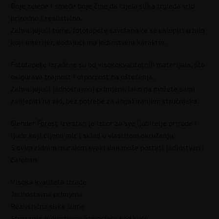
Boje zelene i smeđe boje čine da cijela slika izgleda vrlo
prirodno i realistično.
Zahvaljujući tome, fototapete savršeno će se uklopiti u bilo
koji interijer, dodajući mu jedinstveni karakter.
Fototapete izrađene su od visokokvalitetnih materijala, što
osigurava trajnost i otpornost na oštećenja.
Zahvaljujući jednostavnoj primjeni, lako ga možete sami
zalijepiti na zid, bez potrebe za angažiranjem stručnjaka.
Slender Forest izvrstan je izbor za sve ljubitelje prirode i
ljude koji cijene mir i sklad u vlastitom okruženju.
S ovim zidnim muralom svaki dan može postati jedinstven i
čaroban.
Visoka kvaliteta izrade
Jednostavna primjena
Realistična slika šume
Stvaranje jedinstvene atmosfere kod kuće