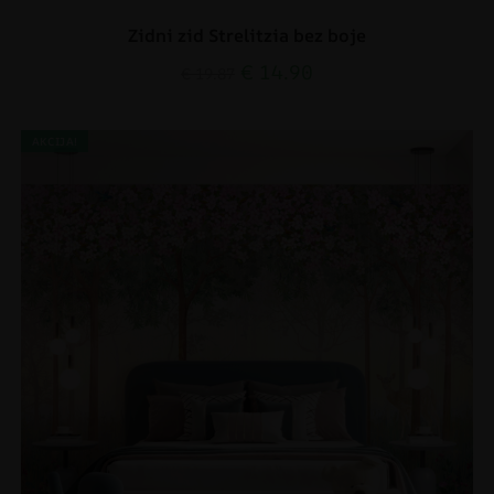
Zidni zid Strelitzia bez boje
€
14.90
€
19.87
AKCIJA!