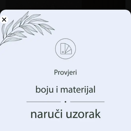
Upravljajte svojom
privatnošću
Koristimo tehnologije kao što su kolačići za pohranu i/ili
pristup informacijama o vašem uređaju. To činimo kako
bismo poboljšali vaše iskustvo pregledavanja i prikazali
vam (ne)personalizirano oglašavanje. Pristankom na ove
tehnologije, moći ćemo obraditi podatke kao što su vaše
ponašanje pregledavanja ili jedinstveni identifikatori na
ovoj stranici. Nedavanje pristanka ili povlačenje
pristanka može negativno utjecati na određene značajke i
funkcije.
Prihvatiti Sve
Zidni mural Vrt pun cvijeća
Upravljanje opcijama
€
14.90
€
19.87