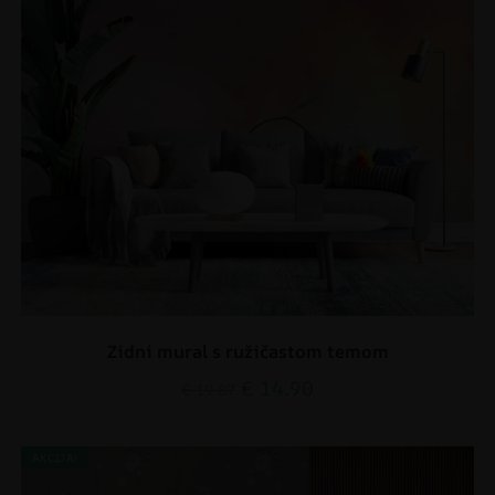
Zidni mural s ružičastom temom
€
14.90
€
19.87
AKCIJA!