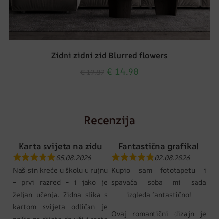
Zidni zidni zid Blurred flowers
€
14.90
€
19.87
Recenzija
Karta svijeta na zidu
Fantastična grafika!
05.08.2026
02.08.2026
Naš sin kreće u školu u rujnu
Kupio sam fototapetu i
– prvi razred – i jako je
spavaća soba mi sada
željan učenja. Zidna slika s
izgleda fantastično!
kartom svijeta odličan je
Ovaj romantični dizajn je
način za dijete da uči i raste