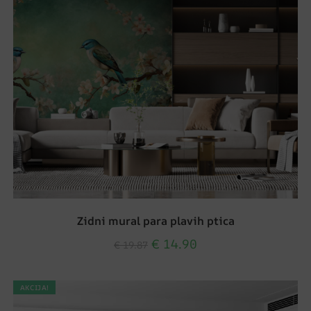
Zidni mural para plavih ptica
€
14.90
€
19.87
AKCIJA!