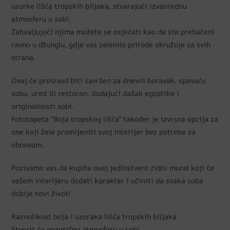
uzorke lišća tropskih biljaka, stvarajući izvanrednu
atmosferu u sobi.
Zahvaljujući njima možete se osjećati kao da ste prebačeni
ravno u džunglu, gdje vas zelenilo prirode okružuje sa svih
strana.
Ovaj će proizvod biti savršen za dnevni boravak, spavaću
sobu, ured ili restoran, dodajući dašak egzotike i
originalnosti sobi.
Fototapeta “Boja tropskog lišća” također je izvrsna opcija za
one koji žele promijeniti svoj interijer bez potrebe za
obnovom.
Pozivamo vas da kupite ovaj jedinstveni zidni mural koji će
vašem interijeru dodati karakter i učiniti da svaka soba
dobije novi život!
Raznolikost boja i uzoraka lišća tropskih biljaka
Stvorit će egzotičnu atmosferu u sobi