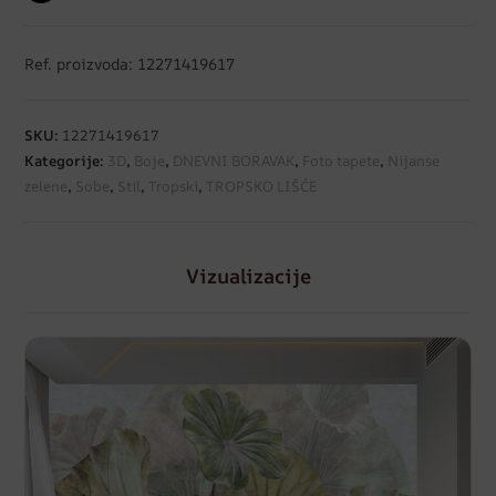
Ref. proizvoda: 12271419617
SKU:
12271419617
Kategorije:
3D
,
Boje
,
DNEVNI BORAVAK
,
Foto tapete
,
Nijanse
zelene
,
Sobe
,
Stil
,
Tropski
,
TROPSKO LIŠĆE
Vizualizacije