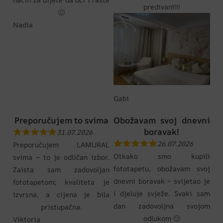
predivan!!!!
🙂
Nadia
Gabi
Preporučujem to svima
Obožavam svoj dnevni
boravak!
31.07.2026
26.07.2026
Preporučujem LAMURAL
Otkako smo kupili
svima – to je odličan izbor.
fototapetu, obožavam svoj
Zaista sam zadovoljan
dnevni boravak – svijetao je
fototapetom; kvaliteta je
i djeluje svježe. Svaki sam
izvrsna, a cijena je bila
dan zadovoljna svojom
pristupačna.
odlukom 🙂
Viktoria