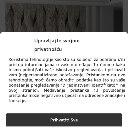
Upravljajte svojom
privatnošću
Koristimo tehnologije kao što su kolačići za pohranu i/ili
pristup informacijama o vašem uređaju. To činimo kako
bismo poboljšali vaše iskustvo pregledavanja i prikazali
vam (ne)personalizirano oglašavanje. Pristankom na ove
tehnologije, moći ćemo obraditi podatke kao što su vaše
ponašanje pregledavanja ili jedinstveni identifikatori na
ovoj stranici. Nedavanje pristanka ili povlačenje
pristanka može negativno utjecati na određene značajke i
funkcije.
Srebrna riblja kost zidni zid
Prihvatiti Sve
€
14.90
€
19.87