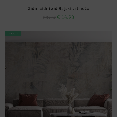
Zidni zidni zid Rajski vrt noću
€
14.90
€
19.87
AKCIJA!