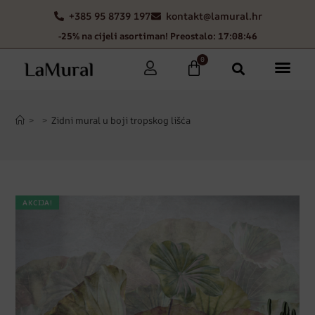
+385 95 8739 197
kontakt@lamural.hr
-25% na cijeli asortiman! Preostalo: 17:08:45
0
>
>
Zidni mural u boji tropskog lišća
AKCIJA!