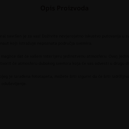
Opis Proizvoda
ral savršen je za vas! Doživite nevjerojatno iskustvo putovanja u s
naut koji istražuje nepoznata područja svemira.
 i maglice dat će vašem interijeru jedinstvenu atmosferu. Ovaj jedin
 stvorit će atmosferu dubokog svemira koja će vas odvesti u drugu d
jeg je izrađena fototapeta, možete biti sigurni da će biti izdržljiv
i oduševljenje.