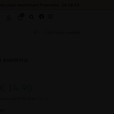
na cijeli asortiman! Preostalo: 16:48:42
0
>
>
Zidni mural u svemiru
u svemiru
€
14.90
ena u zadnjih 30 dana:
€14.90
an!