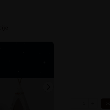
cije
-
+
DO