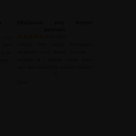
a
Obožavam svoj dnevni
boravak!
26.07.2026
 – to
Otkako smo kupili fototapetu,
 sam
obožavam svoj dnevni boravak –
eta je
svijetao je i djeluje svježe. Svaki
pačna.
sam dan zadovoljna svojom odlukom
🙂
Dora