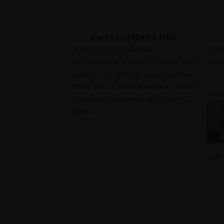
Karta svijeta na zidu
05.08.2026
Naš sin kreće u školu u rujnu – prvi
Kupi
razred – i jako je željan učenja.
Zidna slika s kartom svijeta odličan
Ovaj 
je način za dijete da uči i raste 🙂
Nadia
Gabi