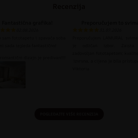
Recenzija
Fantastična grafika!
Preporučujem to svim
02.08.2026
31.07.2026
o sam fototapetu i spavaća soba
Preporučujem LAMURAL svima
mi sada izgleda fantastično!
je odličan izbor. Zaista
zadovoljan fototapetom; kvalit
romantični dizajn je predivan!!!!
izvrsna, a cijena je bila pristu
Viktoria
POGLEDAJTE VIŠE RECENZIJA