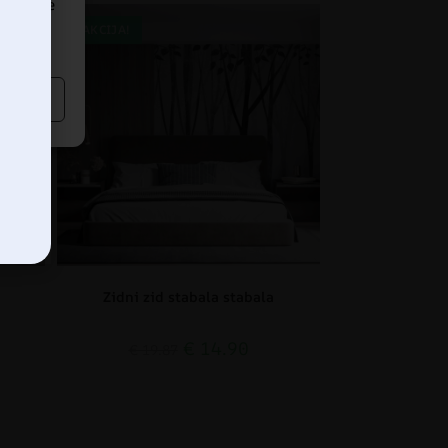
dređene
AKCIJA!
Zidni zid stabala stabala
€
14.90
€
19.87