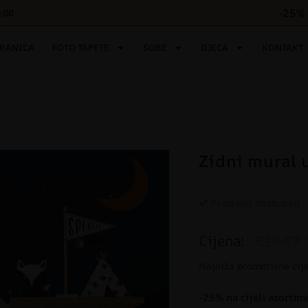
-25% 
6:00
TRANICA
FOTO TAPETE
SOBE
DJECA
KONTAKT
Zidni mural 
Proizvod dostupan
Cijena:
€19.87
Najniža promotivna cij
-25% na cijeli asortim