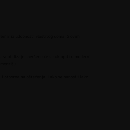
vemir iz udobnosti vlastitog doma. S ovim
stveni dizajn savršeno će se uklopiti u moderni
imenziju.
a i otporna na oštećenja. Lako se nanosi i lako