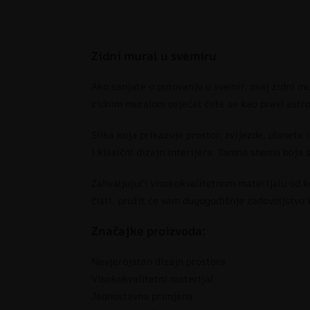
Zidni mural u svemiru
Ako sanjate o putovanju u svemir, ovaj zidni mu
zidnim muralom osjećat ćete se kao pravi astro
Slika koja prikazuje prostor, zvijezde, planete
i klasični dizajn interijera. Tamna shema boja
Zahvaljujući visokokvalitetnom materijalu od ko
čisti, pružit će vam dugogodišnje zadovoljstvo 
Značajke proizvoda:
Nevjerojatan dizajn prostora
Visokokvalitetni materijal
Jednostavna primjena