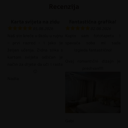
Recenzija
Karta svijeta na zidu
Fantastična grafika!
05.08.2026
02.08.2026
Naš sin kreće u školu u rujnu
Kupio sam fototapetu i
– prvi razred – i jako je
spavaća soba mi sada
željan učenja. Zidna slika s
izgleda fantastično!
kartom svijeta odličan je
Ovaj romantični dizajn je
način za dijete da uči i raste
predivan!!!!
🙂
Nadia
Gabi