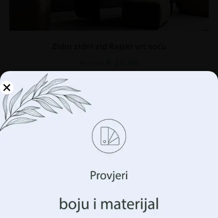
Zidni zidni zid Rajski vrt noću
€
14.90
€
19.87
AKCIJA!
Upravljajte svojom
privatnošću
Koristimo tehnologije kao što su kolačići za pohranu i/ili
pristup informacijama o vašem uređaju. To činimo kako
bismo poboljšali vaše iskustvo pregledavanja i prikazali
vam (ne)personalizirano oglašavanje. Pristankom na ove
tehnologije, moći ćemo obraditi podatke kao što su vaše
ponašanje pregledavanja ili jedinstveni identifikatori na
ovoj stranici. Nedavanje pristanka ili povlačenje
pristanka može negativno utjecati na određene značajke i
funkcije.