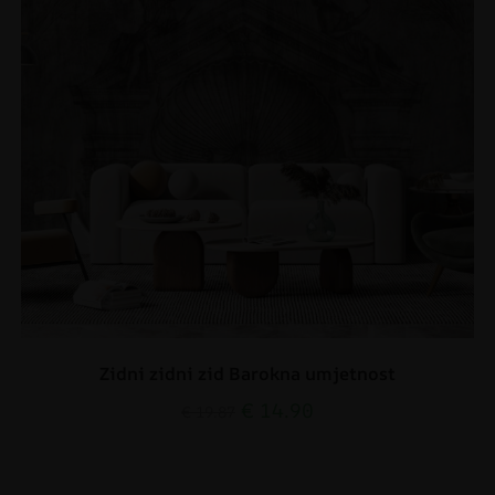
Zidni zidni zid Barokna umjetnost
€
14.90
€
19.87