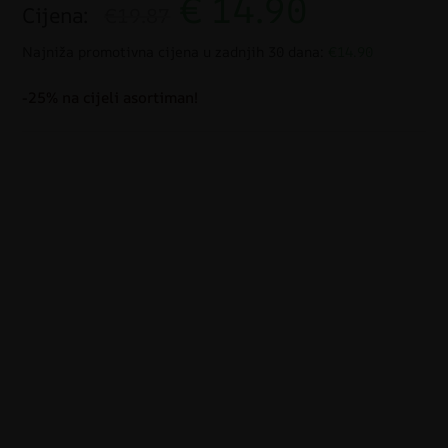
€
14.90
Cijena:
€19.87
Najniža promotivna cijena u zadnjih 30 dana:
€14.90
-25% na cijeli asortiman!