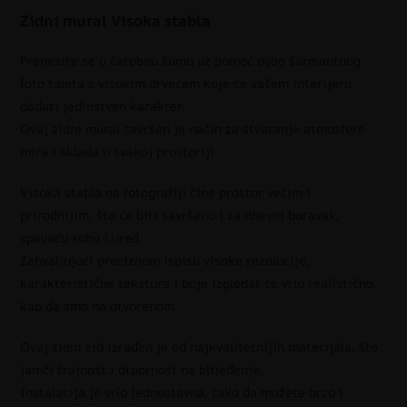
Zidni mural Visoka stabla
Prenesite se u čarobnu šumu uz pomoć ovog šarmantnog
foto taleta s visokim drvećem koje će vašem interijeru
dodati jedinstven karakter.
Ovaj zidni mural savršen je način za stvaranje atmosfere
mira i sklada u svakoj prostoriji.
Visoka stabla na fotografiji čine prostor većim i
prirodnijim, što će biti savršeno i za dnevni boravak,
spavaću sobu i ured.
Zahvaljujući preciznom ispisu visoke rezolucije,
karakteristične teksture i boje izgledat će vrlo realistično,
kao da smo na otvorenom.
Ovaj zidni zid izrađen je od najkvalitetnijih materijala, što
jamči trajnost i otpornost na blijeđenje.
Instalacija je vrlo jednostavna, tako da možete brzo i