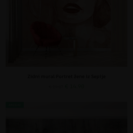
Zidni mural Portret žene iz Sepije
€
14.90
€
19.87
AKCIJA!