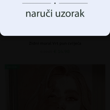
Prihvatiti Sve
Upravljanje opcijama
Zidni mural Vrt pun cvijeća
€
14.90
€
19.87
AKCIJA!