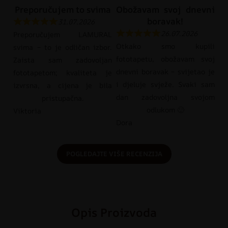
Preporučujem to svima
Obožavam svoj dnevni
boravak!
31.07.2026
26.07.2026
Preporučujem LAMURAL
Otkako smo kupili
svima – to je odličan izbor.
fototapetu, obožavam svoj
Zaista sam zadovoljan
dnevni boravak – svijetao je
fototapetom; kvaliteta je
i djeluje svježe. Svaki sam
izvrsna, a cijena je bila
dan zadovoljna svojom
pristupačna.
odlukom 🙂
Viktoria
Dora
POGLEDAJTE VIŠE RECENZIJA
Opis Proizvoda