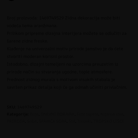
Broj proizvoda: 1469749529 Zidna dekoracija može biti
vodeća tema aranžmana.
Prilikom pripreme dizajna interijera možete se odlučiti za
šarene zidne freske.
Klađenje na univerzalni motiv prirode jamstvo je da ćete
stvoriti moderan korisni prostor.
Istodobno, dizajni temeljeni na uzorcima preuzetim iz
prirode način su stvaranja ugodne, tople atmosfere.
Prednost zidnog murala s motivom visokih stabala je
savršen prikaz detalja koji će ga odmah učiniti privlačnim.
SKU:
1469749529
Kategorije:
Boje
,
DNEVNI BORAVAK
,
Foto tapete
,
Nijanse sive
,
PRIRODA
,
Sobe
,
SPAVAĆA SOBA
,
Stil
,
Tropski
,
TROPSKO LIŠĆE