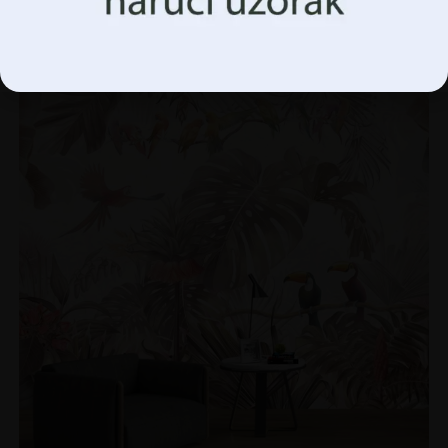
€
14.90
€
19.87
Upravljanje opcijama
AKCIJA!