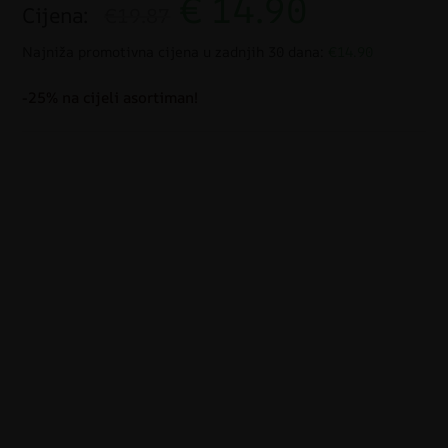
€
14.90
Cijena:
€19.87
Najniža promotivna cijena u zadnjih 30 dana:
€14.90
-25% na cijeli asortiman!