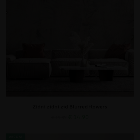
Zidni zidni zid Blurred flowers
€
14.90
€
19.87
AKCIJA!