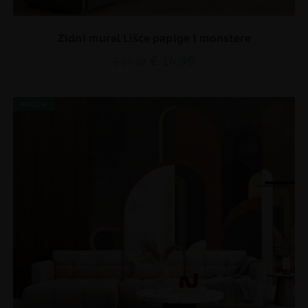
Zidni mural Lišće papige i monstere
€
14.90
€
19.87
AKCIJA!