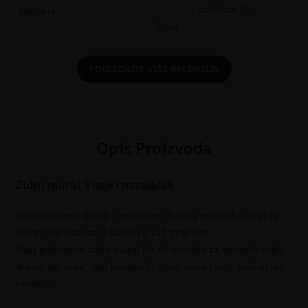
odlukom 🙂
Viktoria
Dora
POGLEDAJTE VIŠE RECENZIJA
Opis Proizvoda
Zidni mural Visoki maslačak
Predstavljamo mural s motivom visokog maslačka, koji će
unijeti delikatnost i lakoću u vaš interijer.
Ovaj prekrasan zidni mural bit će savršen za spavaću sobu,
dnevni boravak, dječju sobu ili ured, dajući sobi jedinstven
karakter.