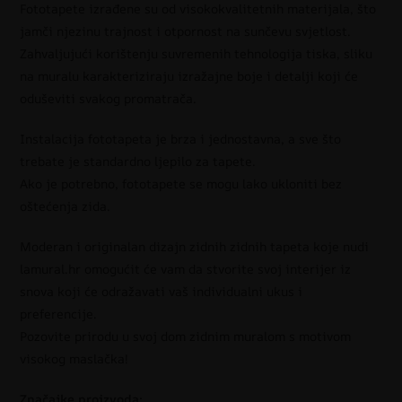
Fototapete izrađene su od visokokvalitetnih materijala, što
jamči njezinu trajnost i otpornost na sunčevu svjetlost.
Zahvaljujući korištenju suvremenih tehnologija tiska, sliku
na muralu karakteriziraju izražajne boje i detalji koji će
oduševiti svakog promatrača.
Instalacija fototapeta je brza i jednostavna, a sve što
trebate je standardno ljepilo za tapete.
Ako je potrebno, fototapete se mogu lako ukloniti bez
oštećenja zida.
Moderan i originalan dizajn zidnih zidnih tapeta koje nudi
lamural.hr omogućit će vam da stvorite svoj interijer iz
snova koji će odražavati vaš individualni ukus i
preferencije.
Pozovite prirodu u svoj dom zidnim muralom s motivom
visokog maslačka!
Značajke proizvoda: