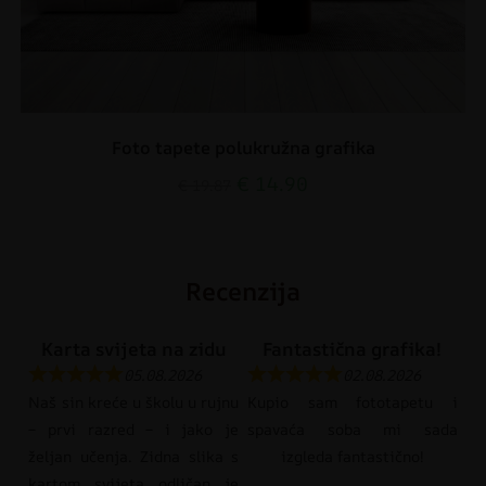
Foto tapete polukružna grafika
€
14.90
€
19.87
Recenzija
Karta svijeta na zidu
Fantastična grafika!
05.08.2026
02.08.2026
Naš sin kreće u školu u rujnu
Kupio sam fototapetu i
– prvi razred – i jako je
spavaća soba mi sada
željan učenja. Zidna slika s
izgleda fantastično!
kartom svijeta odličan je