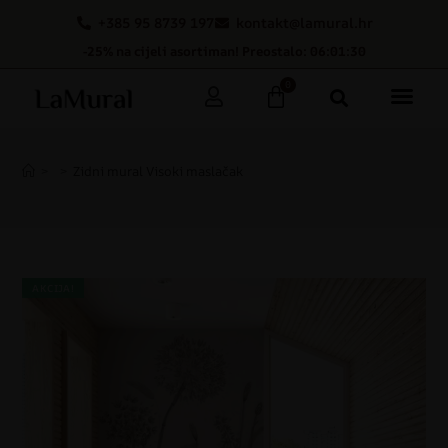
+385 95 8739 197
kontakt@lamural.hr
-25% na cijeli asortiman! Preostalo: 06:01:29
0
>
>
Zidni mural Visoki maslačak
AKCIJA!