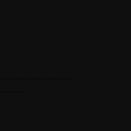
.
opustite nakon napornog radnog dana.
nost ugradnje.