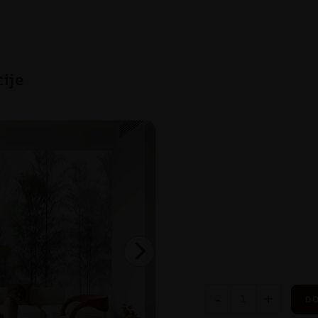
cije
-
+
DO