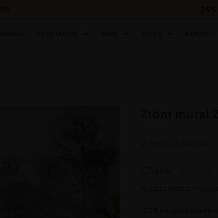
-25% 
6:00
TRANICA
FOTO TAPETE
SOBE
DJECA
KONTAKT
Zidni mural 
Proizvod dostupan
Cijena:
€19.87
Najniža promotivna cij
-25% na cijeli asortim