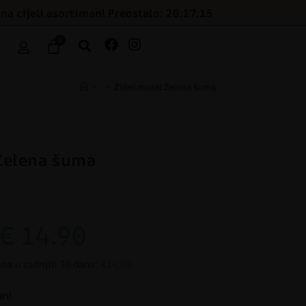
na cijeli asortiman! Preostalo: 20:17:14
0
>
>
Zidni mural Zelena šuma
Zelena šuma
€
14.90
ena u zadnjih 30 dana:
€14.90
an!