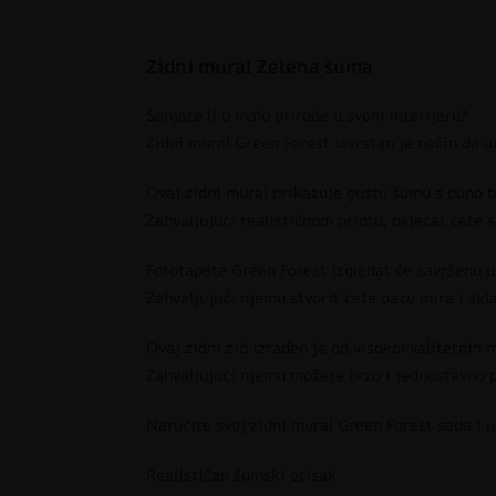
Zidni mural Zelena šuma
Sanjate li o malo prirode u svom interijeru?
Zidni mural Green Forest izvrstan je način da u
Ovaj zidni mural prikazuje gustu šumu s puno bu
Zahvaljujući realističnom printu, osjećat ćete 
Fototapete Green Forest izgledat će savršeno u 
Zahvaljujući njemu stvorit ćete oazu mira i sk
Ovaj zidni zid izrađen je od visokokvalitetnih m
Zahvaljujući njemu možete brzo i jednostavno 
Naručite svoj zidni mural Green Forest sada i u
Realističan šumski otisak