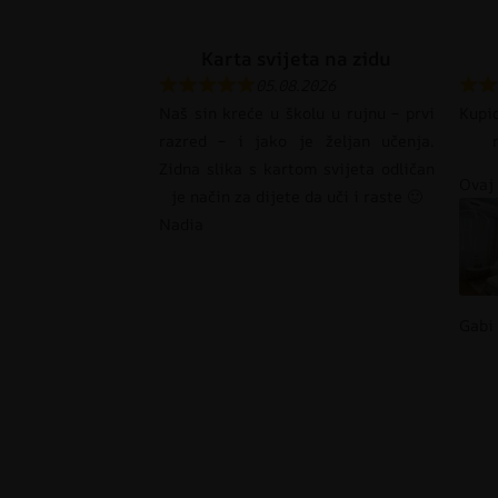
Karta svijeta na zidu
05.08.2026
Naš sin kreće u školu u rujnu – prvi
Kupi
razred – i jako je željan učenja.
Zidna slika s kartom svijeta odličan
Ovaj 
je način za dijete da uči i raste 🙂
Nadia
Gabi