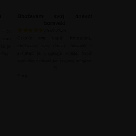
a
Obožavam svoj dnevni
boravak!
26.07.2026
 – to
Otkako smo kupili fototapetu,
 sam
obožavam svoj dnevni boravak –
eta je
svijetao je i djeluje svježe. Svaki
pačna.
sam dan zadovoljna svojom odlukom
🙂
Dora