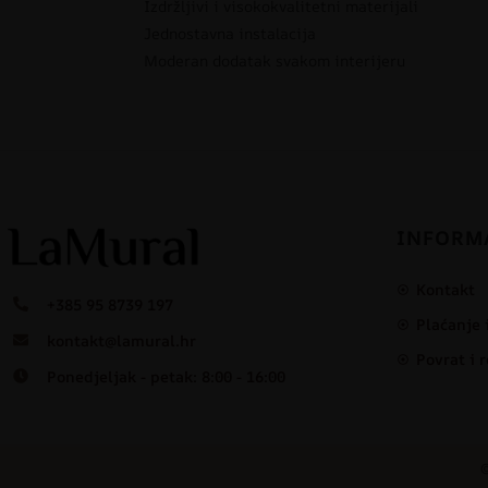
Izdržljivi i visokokvalitetni materijali
Jednostavna instalacija
Moderan dodatak svakom interijeru
INFORM
Kontakt
+385 95 8739 197
Plaćanje 
kontakt@lamural.hr
Povrat i 
Ponedjeljak - petak: 8:00 - 16:00