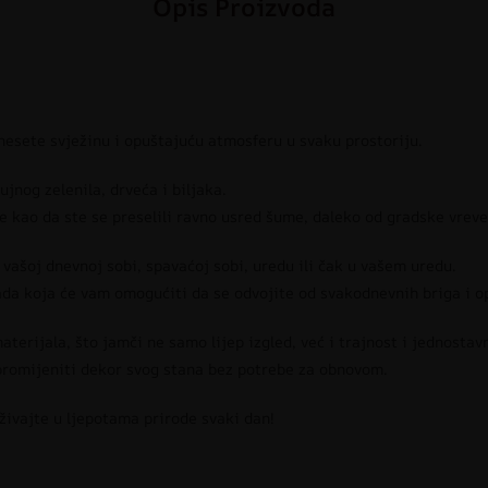
Opis Proizvoda
nesete svježinu i opuštajuću atmosferu u svaku prostoriju.
jnog zelenila, drveća i biljaka.
se kao da ste se preselili ravno usred šume, daleko od gradske vreve
vašoj dnevnoj sobi, spavaćoj sobi, uredu ili čak u vašem uredu.
lada koja će vam omogućiti da se odvojite od svakodnevnih briga i 
aterijala, što jamči ne samo lijep izgled, već i trajnost i jednostav
promijeniti dekor svog stana bez potrebe za obnovom.
živajte u ljepotama prirode svaki dan!