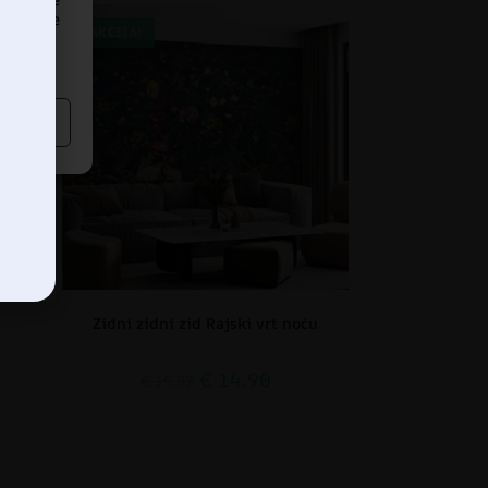
dređene
AKCIJA!
Zidni zidni zid Rajski vrt noću
€
14.90
€
19.87