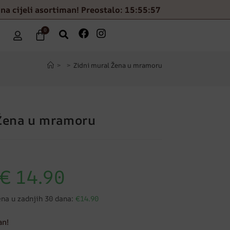
na cijeli asortiman! Preostalo: 15:55:56
0
>
>
Zidni mural Žena u mramoru
 Žena u mramoru
€
14.90
ena u zadnjih 30 dana:
€14.90
an!