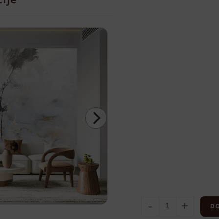
-
+
DO