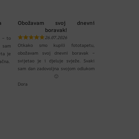
a
Obožavam svoj dnevni
boravak!
26.07.2026
 – to
Otkako smo kupili fototapetu,
 sam
obožavam svoj dnevni boravak –
eta je
svijetao je i djeluje svježe. Svaki
pačna.
sam dan zadovoljna svojom odlukom
🙂
Dora