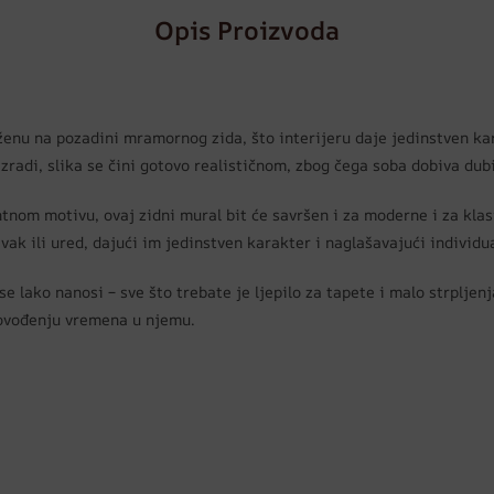
Opis Proizvoda
ženu na pozadini mramornog zida, što interijeru daje jedinstven kar
 izradi, slika se čini gotovo realističnom, zbog čega soba dobiva dub
tnom motivu, ovaj zidni mural bit će savršen i za moderne i za kla
k ili ured, dajući im jedinstven karakter i naglašavajući individual
e lako nanosi – sve što trebate je ljepilo za tapete i malo strpljenj
provođenju vremena u njemu.