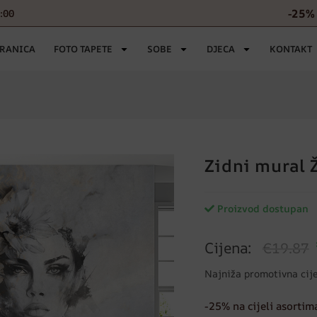
-25% 
6:00
TRANICA
FOTO TAPETE
SOBE
DJECA
KONTAKT
Zidni mural
Proizvod dostupan
Cijena:
€19.87
Najniža promotivna cij
-25% na cijeli asortim