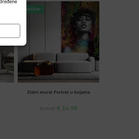
dređene
AKCIJA!
Zidni mural Portret u bojama
€
14.90
€
19.87