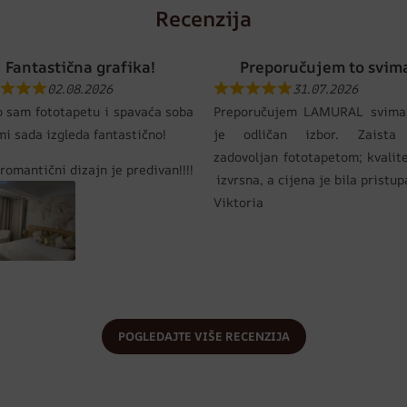
Recenzija
Fantastična grafika!
Preporučujem to svim
02.08.2026
31.07.2026
o sam fototapetu i spavaća soba
Preporučujem LAMURAL svima
mi sada izgleda fantastično!
je odličan izbor. Zaista
zadovoljan fototapetom; kvalit
romantični dizajn je predivan!!!!
izvrsna, a cijena je bila pristu
Viktoria
POGLEDAJTE VIŠE RECENZIJA