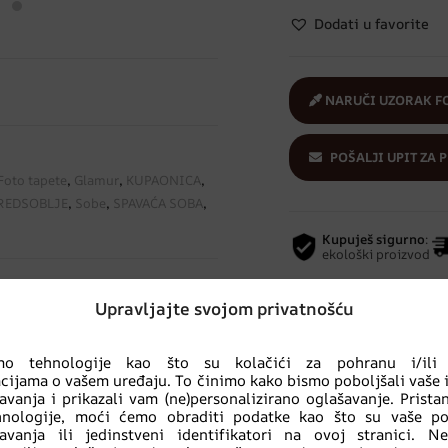
Dodati u favorite
NARUČI UZORAK F
POŠALJI UPIT ZA 
Foto tapete
,
Glamur
,
KUPAONICA
,
REDSOBLJE
,
Sobe
,
SPAVAĆA SOBA
,
Kupuješ sigurno
:
ekološki proizvod
Upravljajte svojom privatnošću
imo tehnologije kao što su kolačići za pohranu i/ili 
cijama o vašem uređaju. To činimo kako bismo poboljšali vaše 
avanja i prikazali vam (ne)personalizirano oglašavanje. Prist
Povezani proizvodi
hnologije, moći ćemo obraditi podatke kao što su vaše po
avanja ili jedinstveni identifikatori na ovoj stranici. N