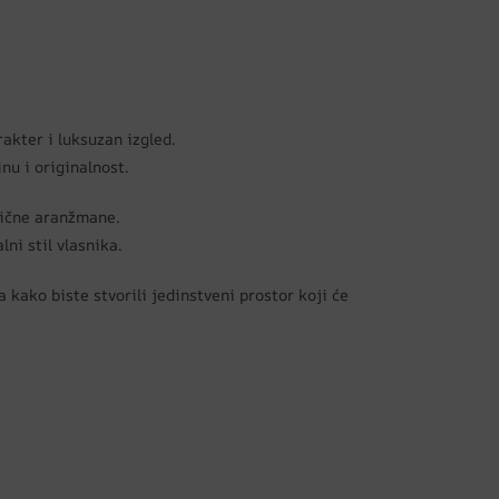
akter i luksuzan izgled.
inu i originalnost.
sične aranžmane.
ni stil vlasnika.
a kako biste stvorili jedinstveni prostor koji će