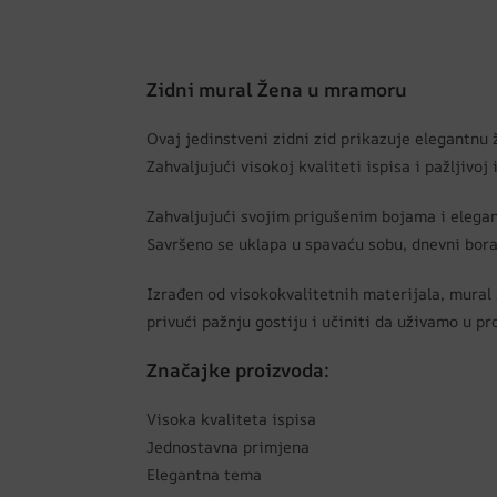
Zidni mural Žena u mramoru
Ovaj jedinstveni zidni zid prikazuje elegantnu 
Zahvaljujući visokoj kvaliteti ispisa i pažljivoj
Zahvaljujući svojim prigušenim bojama i elegan
Savršeno se uklapa u spavaću sobu, dnevni borava
Izrađen od visokokvalitetnih materijala, mural s
privući pažnju gostiju i učiniti da uživamo u 
Značajke proizvoda:
Visoka kvaliteta ispisa
Jednostavna primjena
Elegantna tema