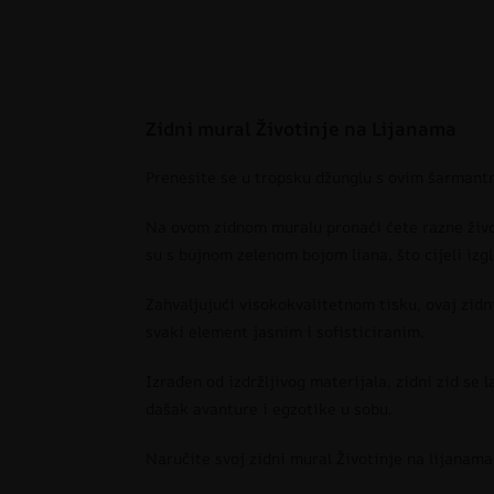
Zidni mural Životinje na Lijanama
Prenesite se u tropsku džunglu s ovim šarmant
Na ovom zidnom muralu pronaći ćete razne život
su s bujnom zelenom bojom liana, što cijeli izg
Zahvaljujući visokokvalitetnom tisku, ovaj zidni
svaki element jasnim i sofisticiranim.
Izrađen od izdržljivog materijala, zidni zid se 
dašak avanture i egzotike u sobu.
Naručite svoj zidni mural Životinje na lijanama