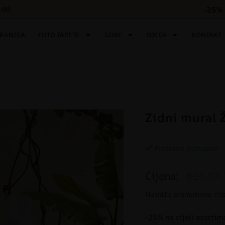
-25% 
6:00
TRANICA
FOTO TAPETE
SOBE
DJECA
KONTAKT
Zidni mural 
Proizvod dostupan
Cijena:
€19.87
Najniža promotivna cij
-25% na cijeli asortim