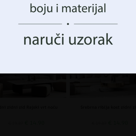
 i funkcije.
Povezani proizvodi
Prihvatiti Sve
Upravljanje opcijama
CIJA!
AKCIJA!
dni zidni zid Rajski vrt noću
Srebrna riblja kost zidni z
€
14.90
€
14.90
€
19.87
€
19.87