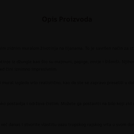
Opis Proizvoda
nim zidnim muralom životinja na lijanama. To je savršen način za 
inje iz džungle kao što su majmuni, papige, zmije i šišmiši. Njiho
led čini iznimno impresivnim.
 mural izgleda vrlo realistično, kao da ste se zapravo preselili u da
lako postavlja i održava čistim. Možete ga postaviti na bilo koji zid 
 već danas i stvorite vlastitu oazu tropskog rajskog vrta u svom do