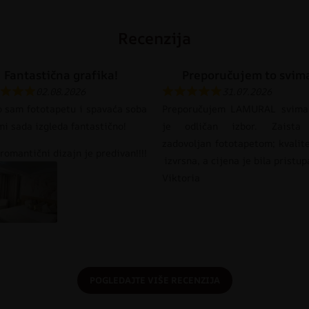
Recenzija
Fantastična grafika!
Preporučujem to svim
02.08.2026
31.07.2026
o sam fototapetu i spavaća soba
Preporučujem LAMURAL svima
mi sada izgleda fantastično!
je odličan izbor. Zaista
zadovoljan fototapetom; kvalit
romantični dizajn je predivan!!!!
izvrsna, a cijena je bila pristu
Viktoria
POGLEDAJTE VIŠE RECENZIJA