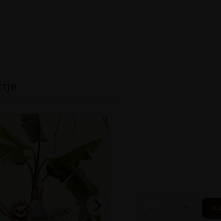
cije
-
+
DO