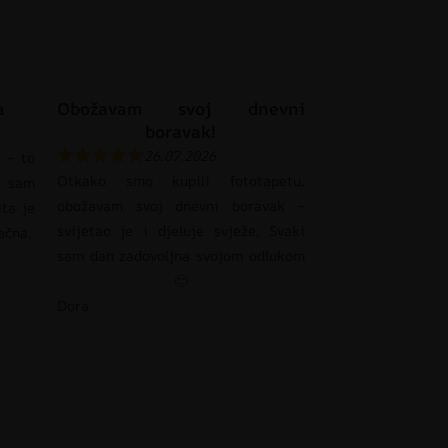
a
Obožavam svoj dnevni
boravak!
26.07.2026
 – to
Otkako smo kupili fototapetu,
 sam
obožavam svoj dnevni boravak –
eta je
svijetao je i djeluje svježe. Svaki
pačna.
sam dan zadovoljna svojom odlukom
🙂
Dora