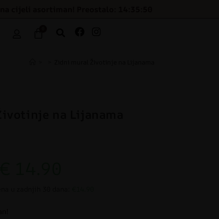
na cijeli asortiman! Preostalo: 14:35:49
0
>
>
Zidni mural Životinje na Lijanama
Životinje na Lijanama
€
14.90
ena u zadnjih 30 dana:
€14.90
an!