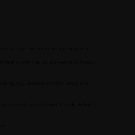
stvaranje egzotične atmosfere u vašem domu!
vo šareno krzno i perje u prekrasnom kontrastu
leku džunglu. Snažne boje i oštri detalji čine
u dnevnoj sobi, spavaćoj sobi ili uredu, dodajući
mu!