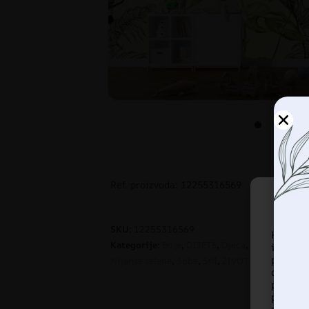
Ref. proizvoda: 12255316569
SKU:
12255316569
Korist
Kategorije:
Boje
,
DIJETE
,
Djeca
,
DJEČAK
,
Dječj
informa
pregled
Nijanse zelene
,
Sobe
,
Stil
,
ŽIVOTINJE
ove te
pregled
prista