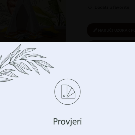
Dodati u favorite
NARUČI UZORAK F
POŠALJI UPIT ZA 
Kupuješ sigurno
:
ekološki proizvod
Upravljajte svojom privatnošću
imo tehnologije kao što su kolačići za pohranu i/ili 
i
,
DJEVOJČICA
,
Foto tapete
,
cijama o vašem uređaju. To činimo kako bismo poboljšali vaše 
avanja i prikazali vam (ne)personalizirano oglašavanje. Prist
hnologije, moći ćemo obraditi podatke kao što su vaše po
avanja ili jedinstveni identifikatori na ovoj stranici. N
nka ili povlačenje pristanka može negativno utjecati na o