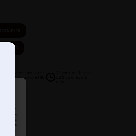
OTOTAPETE
PROIZVOD
Besplatna dostava za
Vrijeme realizacije
narudžbe preko
€100
od 2 do 4 radnih
dana
pristup
iskustvo
ankom na
našanje
edavanje
dređene