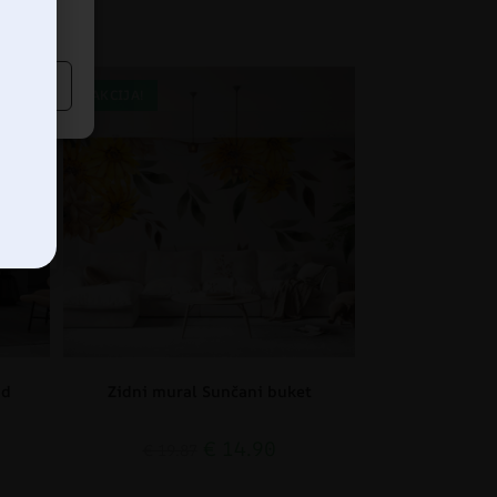
AKCIJA!
id
Zidni mural Sunčani buket
€
14.90
€
19.87