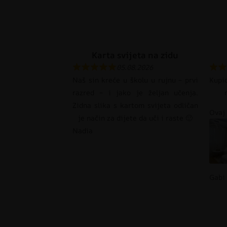
Karta svijeta na zidu
05.08.2026
Naš sin kreće u školu u rujnu – prvi
Kupi
razred – i jako je željan učenja.
Zidna slika s kartom svijeta odličan
Ovaj 
je način za dijete da uči i raste 🙂
Nadia
Gabi