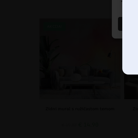
značajke
AKCIJA!
AK
Zidni mural s ružičastom temom
Zi
€
14.90
€
19.87