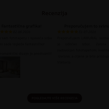
Recenzija
Fantastična grafika!
Preporučujem to svim
02.08.2026
31.07.2026
o sam fototapetu i spavaća soba
Preporučujem LAMURAL svima
mi sada izgleda fantastično!
je odličan izbor. Zaista
zadovoljan fototapetom; kvalit
romantični dizajn je predivan!!!!
izvrsna, a cijena je bila pristu
Viktoria
POGLEDAJTE VIŠE RECENZIJA