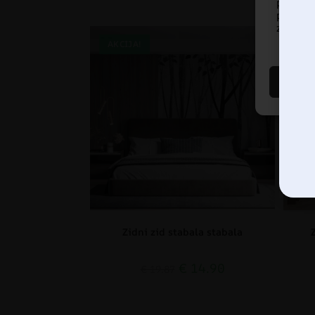
pregled
prista
značajke
AKCIJA!
AK
Zidni zid stabala stabala
€
14.90
€
19.87