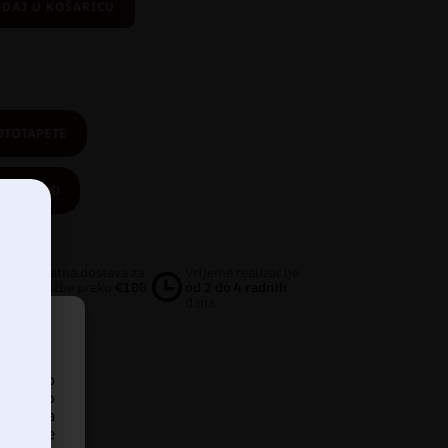
DAJ U KOŠARICU
OTOTAPETE
PROIZVOD
Besplatna dostava za
Vrijeme realizacije
narudžbe preko
€100
od 2 do 4 radnih
dana
pristup
iskustvo
ankom na
našanje