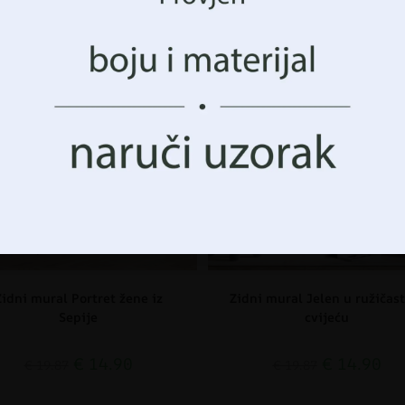
avanja ili jedinstveni identifikatori na ovoj stranici. N
nka ili povlačenje pristanka može negativno utjecati na o
 i funkcije.
CIJA!
AKCIJA!
Prihvatiti Sve
Upravljanje opcijama
Zidni mural Portret žene iz
Zidni mural Jelen u ružičas
Sepije
cvijeću
€
14.90
€
14.90
€
19.87
€
19.87