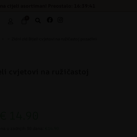
na cijeli asortiman! Preostalo: 16:39:40
0
>
>
Zidni zid Bijeli cvjetovi na ružičastoj pozadini
eli cvjetovi na ružičastoj
€
14.90
ena u zadnjih 30 dana:
€14.90