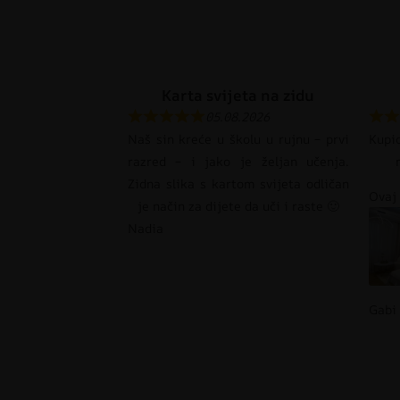
Karta svijeta na zidu
05.08.2026
Naš sin kreće u školu u rujnu – prvi
Kupi
razred – i jako je željan učenja.
Zidna slika s kartom svijeta odličan
Ovaj 
je način za dijete da uči i raste 🙂
Nadia
Gabi