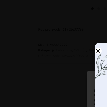
Ref. proizvoda: 11955637799
SKU:
11955637799
Kategorije:
Boho
,
Boje
,
CVIJEĆE
,
DNEVNI BOR
ružičaste
,
Sobe
,
SPAVAĆA SOBA
,
Stil
,
URED
Korist
informa
pregled
ove te