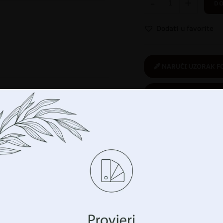
-
+
DO
Dodati u favorite
NARUČI UZORAK F
POŠALJI UPIT ZA 
AVAK
,
Foto tapete
,
Nijanse
Kupuješ sigurno
:
ekološki proizvod
Upravljajte svojom privatnošću
imo tehnologije kao što su kolačići za pohranu i/ili 
cijama o vašem uređaju. To činimo kako bismo poboljšali vaše 
avanja i prikazali vam (ne)personalizirano oglašavanje. Prist
hnologije, moći ćemo obraditi podatke kao što su vaše po
Povezani proizvodi