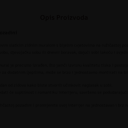
Opis Proizvoda
pozadini
ovim slatkim zidnim muralom s bijelim cvjetovima na ružičastoj poz
obu, djevojačku sobu ili dnevni boravak, dajući sobi lakoću i svježi
ural je precizno izrađen, što jamči izvrsnu kvalitetu tiska i postoj
 za dodatnim ljepilima, može se brzo i jednostavno montirati na bil
edan od zidova kako biste stvorili učinkovit naglasak u sobi.
dodati će suptilnost i romantiku interijeru, savršeno se podudarajuć
ičastoj pozadini i promijenite svoj interijer na jednostavan i brz n