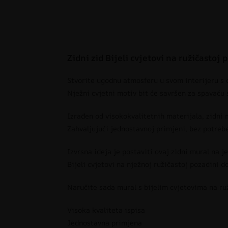
Zidni zid Bijeli cvjetovi na ružičastoj 
Stvorite ugodnu atmosferu u svom interijeru s 
Nježni cvjetni motiv bit će savršen za spavaću s
Izrađen od visokokvalitetnih materijala, zidni m
Zahvaljujući jednostavnoj primjeni, bez potrebe
Izvrsna ideja je postaviti ovaj zidni mural na j
Bijeli cvjetovi na nježnoj ružičastoj pozadini 
Naručite sada mural s bijelim cvjetovima na ruž
Visoka kvaliteta ispisa
Jednostavna primjena