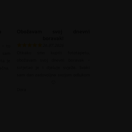
a
Obožavam svoj dnevni
boravak!
26.07.2026
 – to
Otkako smo kupili fototapetu,
 sam
obožavam svoj dnevni boravak –
eta je
svijetao je i djeluje svježe. Svaki
pačna.
sam dan zadovoljna svojom odlukom
🙂
Dora