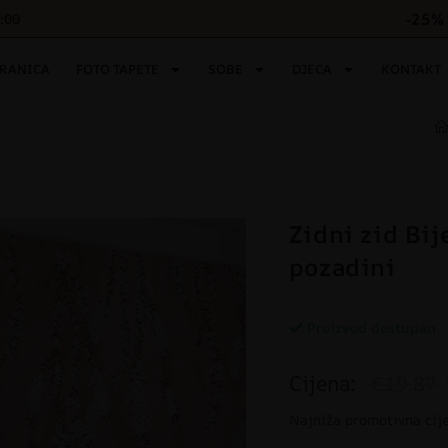
-25% 
6:00
TRANICA
FOTO TAPETE
SOBE
DJECA
KONTAKT
Zidni zid Bij
pozadini
Proizvod dostupan
Cijena:
€19.87
Najniža promotivna cij