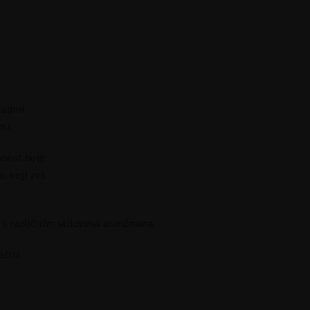
adini.
nu.
anost boje.
o koji zid.
i s različitim stilovima aranžmana.
ačin!