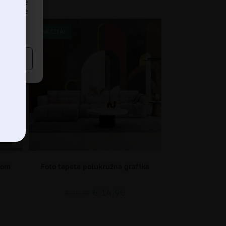
edavanje
dređene
AKCIJA!
tom
Foto tapete polukružna grafika
€
14.90
€
19.87