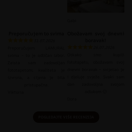
Gabi
Preporučujem to svima
Obožavam svoj dnevni
boravak!
31.07.2026
26.07.2026
Preporučujem LAMURAL
Otkako smo kupili
svima – to je odličan izbor.
fototapetu, obožavam svoj
Zaista sam zadovoljan
dnevni boravak – svijetao je
fototapetom; kvaliteta je
i djeluje svježe. Svaki sam
izvrsna, a cijena je bila
dan zadovoljna svojom
pristupačna.
odlukom 🙂
Viktoria
Dora
POGLEDAJTE VIŠE RECENZIJA