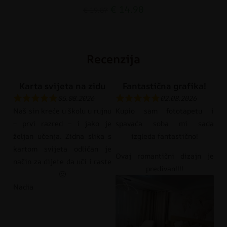
€
14.90
€
19.87
Recenzija
Karta svijeta na zidu
Fantastična grafika!
05.08.2026
02.08.2026
Naš sin kreće u školu u rujnu
Kupio sam fototapetu i
– prvi razred – i jako je
spavaća soba mi sada
željan učenja. Zidna slika s
izgleda fantastično!
kartom svijeta odličan je
Ovaj romantični dizajn je
način za dijete da uči i raste
predivan!!!!
🙂
Nadia