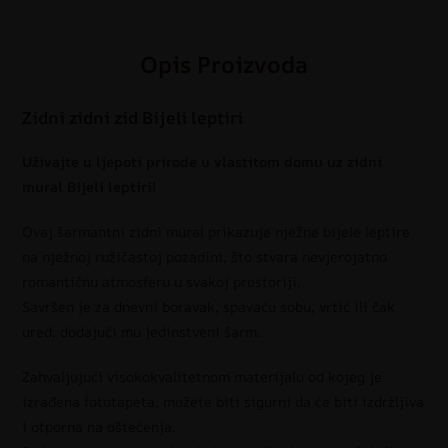
Opis Proizvoda
Zidni zidni zid Bijeli leptiri
Uživajte u ljepoti prirode u vlastitom domu uz zidni
mural Bijeli leptiri!
Ovaj šarmantni zidni mural prikazuje nježne bijele leptire
na nježnoj ružičastoj pozadini, što stvara nevjerojatno
romantičnu atmosferu u svakoj prostoriji.
Savršen je za dnevni boravak, spavaću sobu, vrtić ili čak
ured, dodajući mu jedinstveni šarm.
Zahvaljujući visokokvalitetnom materijalu od kojeg je
izrađena fototapeta, možete biti sigurni da će biti izdržljiva
i otporna na oštećenja.