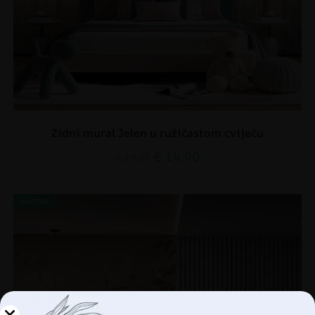
Zidni mural Jelen u ružičastom cvijeću
€
14.90
€
19.87
AKCIJA!