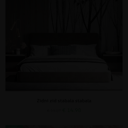
Zidni zid stabala stabala
€
14.90
€
19.87