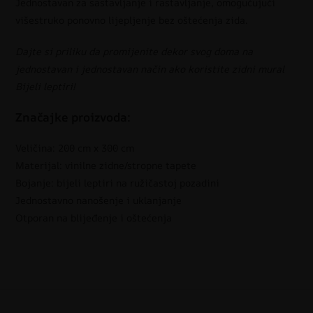
Jednostavan za sastavljanje i rastavljanje, omogućujući
višestruko ponovno lijepljenje bez oštećenja zida.
Dajte si priliku da promijenite dekor svog doma na
jednostavan i jednostavan način ako koristite zidni mural
Bijeli leptiri!
Značajke proizvoda:
Veličina: 200 cm x 300 cm
Materijal: vinilne zidne/stropne tapete
Bojanje: bijeli leptiri na ružičastoj pozadini
Jednostavno nanošenje i uklanjanje
Otporan na blijeđenje i oštećenja