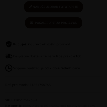
NARUČI UZORAK FOTOTAPETE
POŠALJI UPIT ZA PROIZVOD
Kupuješ sigurno
: ekološki proizvod
Besplatna dostava za narudžbe preko
€100
Vrijeme realizacije
od 2 do 4 radnih
dana
Ref. proizvoda: 11851754768
SKU:
11851754768-1
Kategorije:
Boje
,
DNEVNI BORAVAK
,
Foto tapete
,
Nijanse sive
,