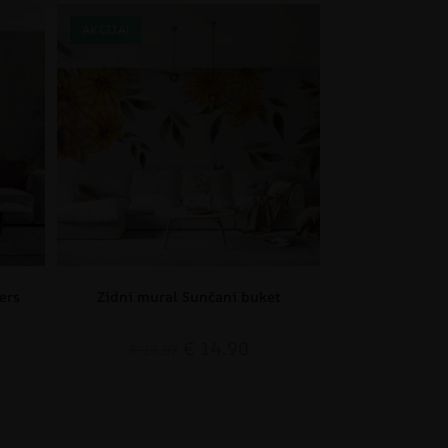
AKCIJA!
ers
Zidni mural Sunčani buket
€
14.90
€
19.87