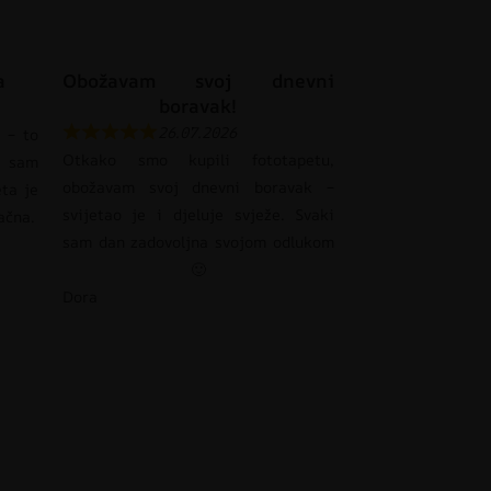
a
Obožavam svoj dnevni
boravak!
26.07.2026
 – to
Otkako smo kupili fototapetu,
 sam
obožavam svoj dnevni boravak –
eta je
svijetao je i djeluje svježe. Svaki
pačna.
sam dan zadovoljna svojom odlukom
🙂
Dora