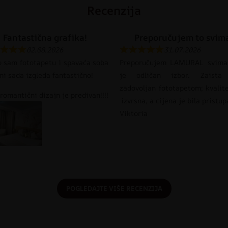
Recenzija
Fantastična grafika!
Preporučujem to svim
02.08.2026
31.07.2026
o sam fototapetu i spavaća soba
Preporučujem LAMURAL svima
mi sada izgleda fantastično!
je odličan izbor. Zaista
zadovoljan fototapetom; kvalit
romantični dizajn je predivan!!!!
izvrsna, a cijena je bila pristu
Viktoria
POGLEDAJTE VIŠE RECENZIJA