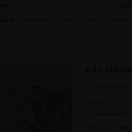
-25% 
6:00
TRANICA
FOTO TAPETE
SOBE
DJECA
KONTAKT
Zidni zidni z
Proizvod dostupan
Cijena:
€19.87
Najniža promotivna cij
-25% na cijeli asortim