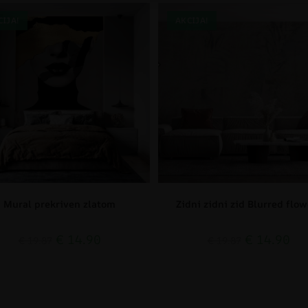
CIJA!
AKCIJA!
Mural prekriven zlatom
Zidni zidni zid Blurred flow
€
14.90
€
14.90
€
19.87
€
19.87