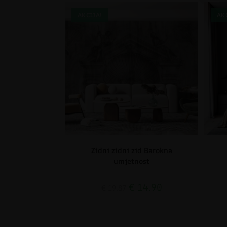
AKCIJA!
AK
Zidni zidni zid Barokna
umjetnost
€
14.90
€
19.87