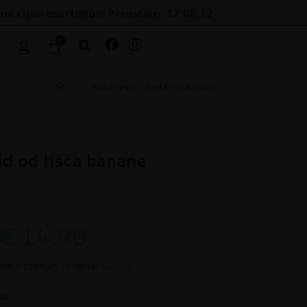
na cijeli asortiman! Preostalo: 17:00:12
0
>
>
Zidni zidni zid od lišća banane
id od lišća banane
€
14.90
ena u zadnjih 30 dana:
€14.90
an!