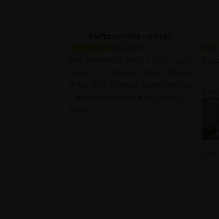
Karta svijeta na zidu
05.08.2026
Naš sin kreće u školu u rujnu – prvi
Kupi
razred – i jako je željan učenja.
Zidna slika s kartom svijeta odličan
Ovaj 
je način za dijete da uči i raste 🙂
Nadia
Gabi