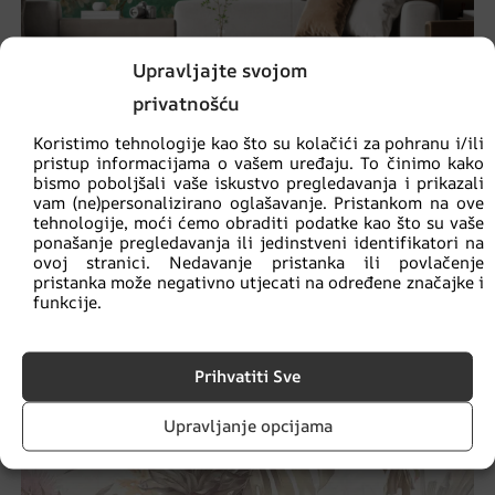
Upravljajte svojom
privatnošću
Koristimo tehnologije kao što su kolačići za pohranu i/ili
pristup informacijama o vašem uređaju. To činimo kako
Zidni mural para plavih ptica
bismo poboljšali vaše iskustvo pregledavanja i prikazali
vam (ne)personalizirano oglašavanje. Pristankom na ove
€
14.90
€
19.87
tehnologije, moći ćemo obraditi podatke kao što su vaše
ponašanje pregledavanja ili jedinstveni identifikatori na
ovoj stranici. Nedavanje pristanka ili povlačenje
pristanka može negativno utjecati na određene značajke i
AKCIJA!
funkcije.
Prihvatiti Sve
Upravljanje opcijama