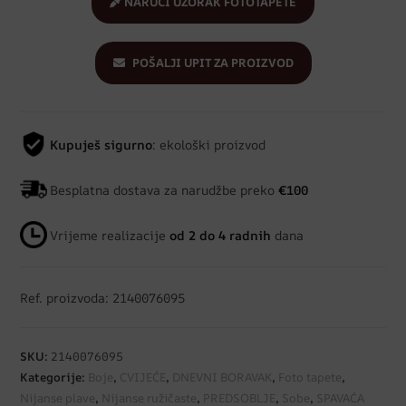
NARUČI UZORAK FOTOTAPETE
POŠALJI UPIT ZA PROIZVOD
Kupuješ sigurno
: ekološki proizvod
Besplatna dostava za narudžbe preko
€100
Vrijeme realizacije
od 2 do 4 radnih
dana
Ref. proizvoda: 2140076095
SKU:
2140076095
Kategorije:
Boje
,
CVIJEĆE
,
DNEVNI BORAVAK
,
Foto tapete
,
Nijanse plave
,
Nijanse ružičaste
,
PREDSOBLJE
,
Sobe
,
SPAVAĆA