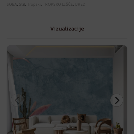
SOBA
,
Stil
,
Tropski
,
TROPSKO LIŠĆE
,
URED
Vizualizacije