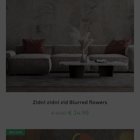
Zidni zidni zid Blurred flowers
€
14.90
€
19.87
AKCIJA!