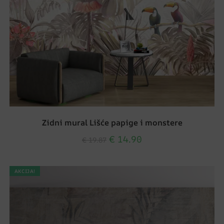
Zidni mural Lišće papige i monstere
€
14.90
€
19.87
AKCIJA!