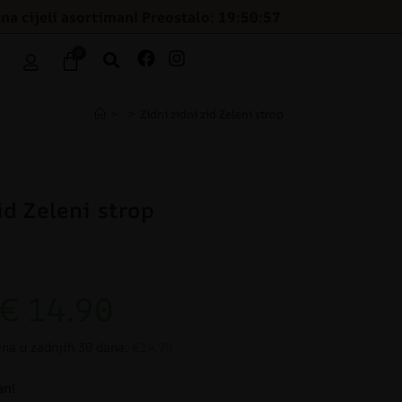
na cijeli asortiman! Preostalo: 19:50:56
0
>
>
Zidni zidni zid Zeleni strop
id Zeleni strop
€
14.90
ena u zadnjih 30 dana:
€14.90
an!