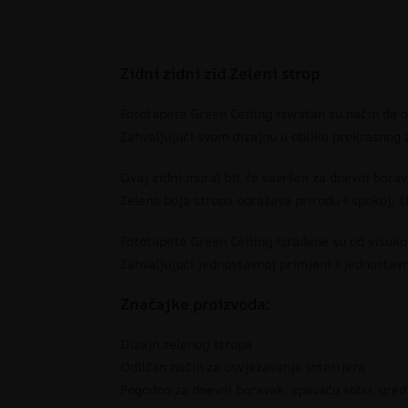
Zidni zidni zid Zeleni strop
Fototapete Green Ceiling izvrstan su način da o
Zahvaljujući svom dizajnu u obliku prekrasnog z
Ovaj zidni mural bit će savršen za dnevni borav
Zelena boja stropa odražava prirodu i spokoj, š
Fototapete Green Ceiling izrađene su od visokok
Zahvaljujući jednostavnoj primjeni i jednostav
Značajke proizvoda:
Dizajn zelenog stropa
Odličan način za osvježavanje interijera
Pogodno za dnevni boravak, spavaću sobu, ured 