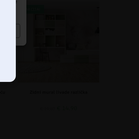
dređene
AKCIJA!
oću
Zidni mural livade različka
€
14.90
€
19.87