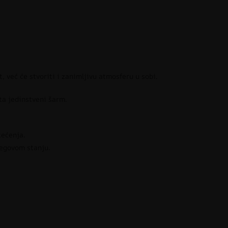
 već će stvoriti i zanimljivu atmosferu u sobi.
ta jedinstveni šarm.
tećenja.
jegovom stanju.