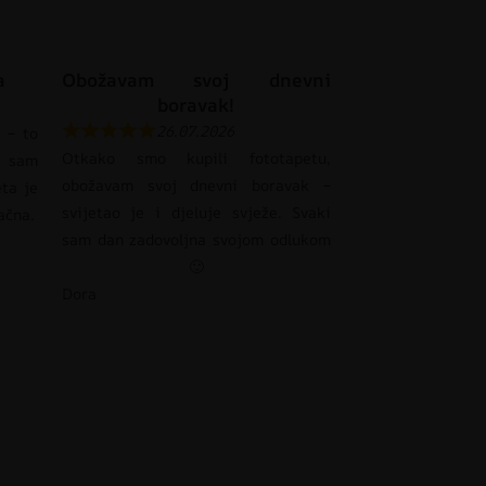
a
Obožavam svoj dnevni
boravak!
26.07.2026
 – to
Otkako smo kupili fototapetu,
 sam
obožavam svoj dnevni boravak –
eta je
svijetao je i djeluje svježe. Svaki
pačna.
sam dan zadovoljna svojom odlukom
🙂
Dora