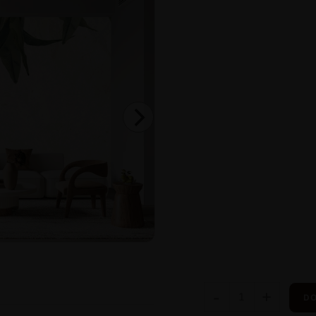
-
+
DO