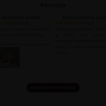
Recenzija
Fantastična grafika!
Preporučujem to svim
02.08.2026
31.07.2026
o sam fototapetu i spavaća soba
Preporučujem LAMURAL svima
mi sada izgleda fantastično!
je odličan izbor. Zaista
zadovoljan fototapetom; kvalit
romantični dizajn je predivan!!!!
izvrsna, a cijena je bila pristu
Viktoria
POGLEDAJTE VIŠE RECENZIJA