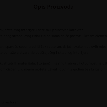
Opis Proizvoda
svježite svoj interijer i date mu jedinstven karakter.
elenog stropa, ovaj zidni zid ne samo da će postati ukrasni element,
ak, spavaću sobu, ured ili čak restoran, dajući svakom od ovih mjes
to pomaže u stvaranju opuštajućeg i skladnog interijera.
valitetnih materijala, što jamči njezinu trajnost i otpornost na oš
nom čišćenju, u njemu možete uživati dugi niz godina bez brige o n
ili restoran