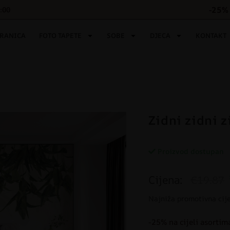
-25% 
6:00
TRANICA
FOTO TAPETE
SOBE
DJECA
KONTAKT
Zidni zidni z
Proizvod dostupan
Cijena:
€19.87
Najniža promotivna cij
-25% na cijeli asortim