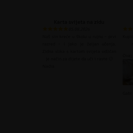
Karta svijeta na zidu
05.08.2026
Naš sin kreće u školu u rujnu – prvi
Kupi
razred – i jako je željan učenja.
Zidna slika s kartom svijeta odličan
Ovaj 
je način za dijete da uči i raste 🙂
Nadia
Gabi