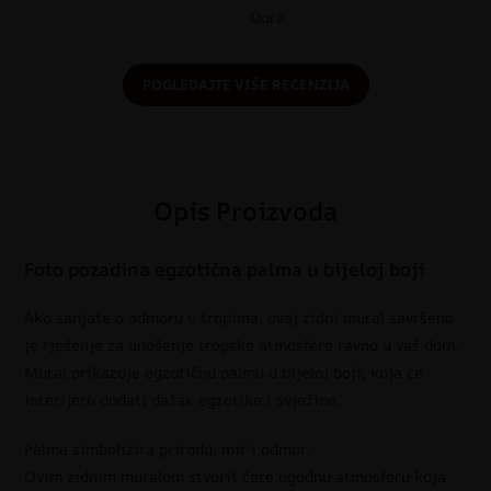
Dora
POGLEDAJTE VIŠE RECENZIJA
Opis Proizvoda
Foto pozadina egzotična palma u bijeloj boji
Ako sanjate o odmoru u tropima, ovaj zidni mural savršeno
je rješenje za unošenje tropske atmosfere ravno u vaš dom.
Mural prikazuje egzotičnu palmu u bijeloj boji, koja će
interijeru dodati dašak egzotike i svježine.
Palma simbolizira prirodu, mir i odmor.
Ovim zidnim muralom stvorit ćete ugodnu atmosferu koja