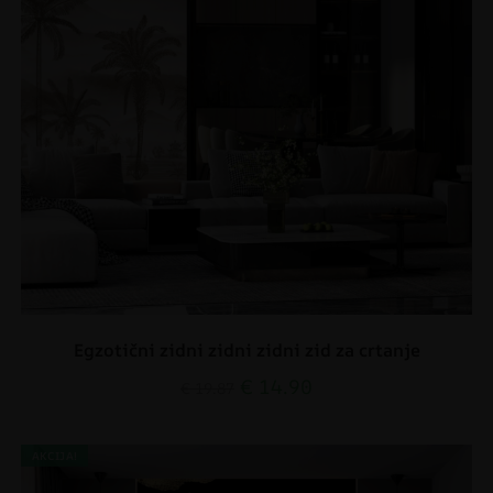
Egzotični zidni zidni zidni zid za crtanje
€
14.90
€
19.87
AKCIJA!