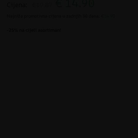
€
14.90
Cijena:
€19.87
Najniža promotivna cijena u zadnjih 30 dana:
€14.90
-25% na cijeli asortiman!