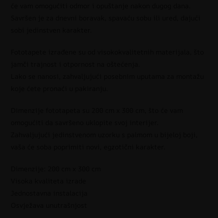
će vam omogućiti odmor i opuštanje nakon dugog dana.
Savršen je za dnevni boravak, spavaću sobu ili ured, dajući
sobi jedinstven karakter.
Fototapete izrađene su od visokokvalitetnih materijala, što
jamči trajnost i otpornost na oštećenja.
Lako se nanosi, zahvaljujući posebnim uputama za montažu
koje ćete pronaći u pakiranju.
Dimenzije fototapeta su 200 cm x 300 cm, što će vam
omogućiti da savršeno uklopite svoj interijer.
Zahvaljujući jedinstvenom uzorku s palmom u bijeloj boji,
vaša će soba poprimiti novi, egzotični karakter.
Dimenzije: 200 cm x 300 cm
Visoka kvaliteta izrade
Jednostavna instalacija
Osvježava unutrašnjost