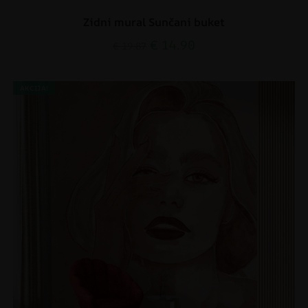
Zidni mural Sunčani buket
€
14.90
€
19.87
AKCIJA!