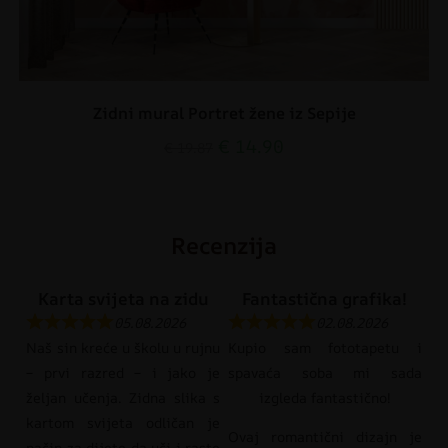
Zidni mural Portret žene iz Sepije
€
14.90
€
19.87
Recenzija
Karta svijeta na zidu
Fantastična grafika!
05.08.2026
02.08.2026
Naš sin kreće u školu u rujnu
Kupio sam fototapetu i
– prvi razred – i jako je
spavaća soba mi sada
željan učenja. Zidna slika s
izgleda fantastično!
kartom svijeta odličan je
Ovaj romantični dizajn je
način za dijete da uči i raste