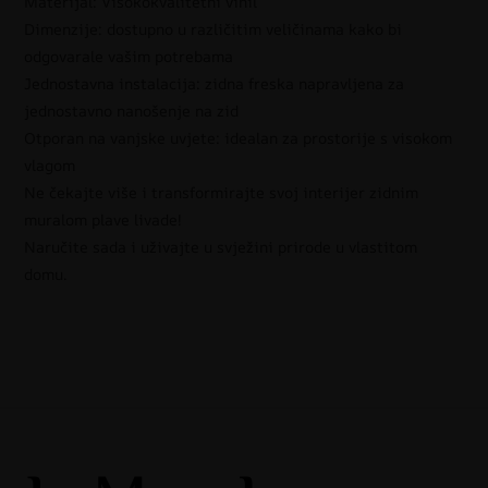
Materijal: Visokokvalitetni vinil
Dimenzije: dostupno u različitim veličinama kako bi
odgovarale vašim potrebama
Jednostavna instalacija: zidna freska napravljena za
jednostavno nanošenje na zid
Otporan na vanjske uvjete: idealan za prostorije s visokom
vlagom
Ne čekajte više i transformirajte svoj interijer zidnim
muralom plave livade!
Naručite sada i uživajte u svježini prirode u vlastitom
domu.