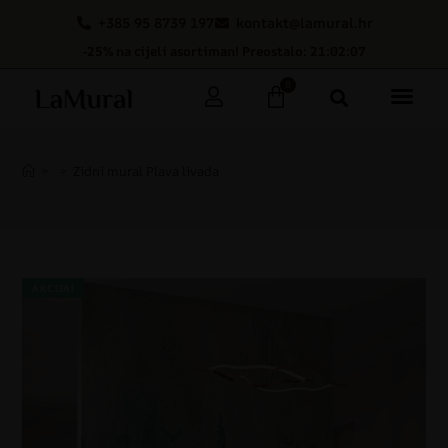
+385 95 8739 197
kontakt@lamural.hr
-25% na cijeli asortiman! Preostalo: 21:02:06
0
>
>
Zidni mural Plava livada
AKCIJA!