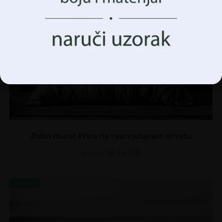
Prihvatiti Sve
Upravljanje opcijama
Zidni mural Ptice na rascvjetanom drvetu
€
14.90
€
19.87
AKCIJA!