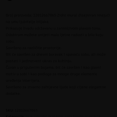
Broj proizvoda: 12012667065 Zidni mural dizajniran imajući
na umu ljubitelje biljaka.
Prikazuje livadu održavanu u zanimljivom plavom tonu.
Odabirom možete unijeti malo ljetne radosti u bilo koju
sobu.
Savršeno za različite prostorije.
Bit će savršen za dnevni boravak i spavaću sobu, ali može
postati i jedinstveni ukras za kuhinju.
Čuvan u prigušenim bojama, bit će savršen i kao glavni
motiv u sobi i kao podloga za mnoge druge elemente
uređenja interijera.
Savršeno za stvarno zahtjevne ljude koji cijene elegantne
dodatke.
SKU:
12012667065
Kategorije:
Boje
,
DNEVNI BORAVAK
,
Foto tapete
,
KUHINJA
,