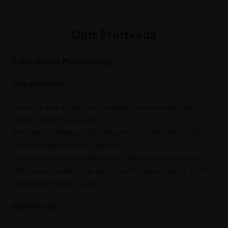
Opis Proizvoda
Zidni mural Plava livada
Opis proizvoda:
Prenesite se u svijet mira i sklada s ovim šarmantnim
zidnim zidom Plava livada.
Ova suptilna kompozicija zasigurno će učiniti da se vaš
interijer osjeća svježe i lagano.
Zahvaljujući bogatoj paleti boja i detaljnoj izvedbi, ovaj
zidni mural postat će ne samo savršen ukras, već će stvoriti
i ugodnu atmosferu u sobi.
Specifikacija: