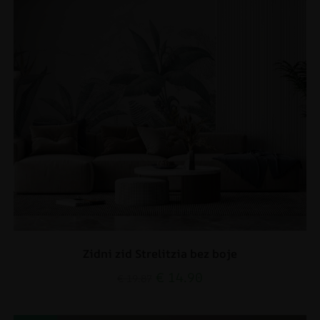
Zidni zid Strelitzia bez boje
€
14.90
€
19.87