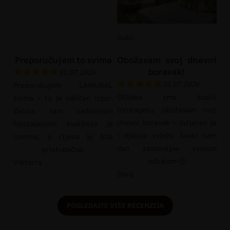
Gabi
Preporučujem to svima
Obožavam svoj dnevni
boravak!
31.07.2026
26.07.2026
Preporučujem LAMURAL
Otkako smo kupili
svima – to je odličan izbor.
fototapetu, obožavam svoj
Zaista sam zadovoljan
dnevni boravak – svijetao je
fototapetom; kvaliteta je
i djeluje svježe. Svaki sam
izvrsna, a cijena je bila
dan zadovoljna svojom
pristupačna.
odlukom 🙂
Viktoria
Dora
POGLEDAJTE VIŠE RECENZIJA