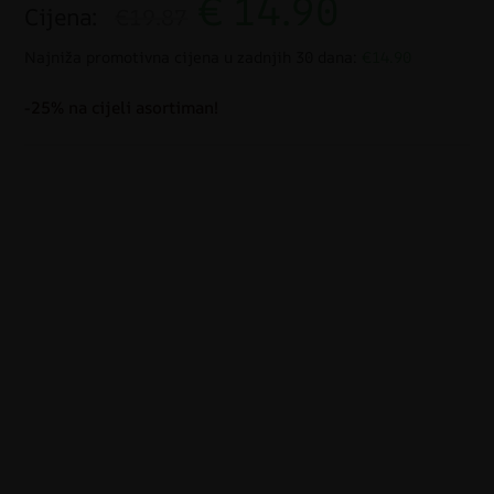
€
14.90
Cijena:
€19.87
Najniža promotivna cijena u zadnjih 30 dana:
€14.90
-25% na cijeli asortiman!