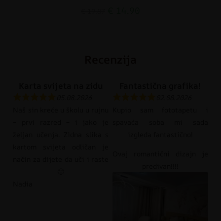
€
14.90
€
19.87
Recenzija
Karta svijeta na zidu
Fantastična grafika!
05.08.2026
02.08.2026
Naš sin kreće u školu u rujnu
Kupio sam fototapetu i
– prvi razred – i jako je
spavaća soba mi sada
željan učenja. Zidna slika s
izgleda fantastično!
kartom svijeta odličan je
Ovaj romantični dizajn je
način za dijete da uči i raste
predivan!!!!
🙂
Nadia