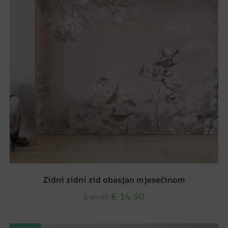
Zidni zidni zid obasjan mjesečinom
€
14.90
€
19.87