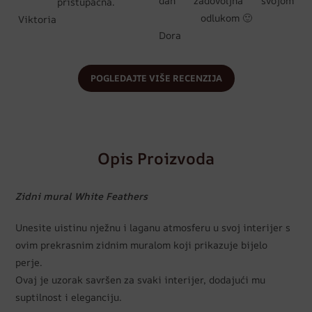
dan zadovoljna svojom
pristupačna.
odlukom 🙂
Viktoria
Dora
POGLEDAJTE VIŠE RECENZIJA
Opis Proizvoda
Zidni mural White Feathers
Unesite uistinu nježnu i laganu atmosferu u svoj interijer s
ovim prekrasnim zidnim muralom koji prikazuje bijelo
perje.
Ovaj je uzorak savršen za svaki interijer, dodajući mu
suptilnost i eleganciju.