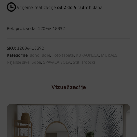
Vrijeme realizacije
od 2 do 4 radnih
dana
Ref. proizvoda: 12006418392
SKU:
12006418392
Kategorije:
Boho
,
Boje
,
Foto tapete
,
KUPAONICA
,
MURALS
,
Nijanse sive
,
Sobe
,
SPAVAĆA SOBA
,
Stil
,
Tropski
Vizualizacije