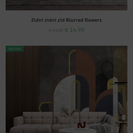
Zidni zidni zid Blurred flowers
€
14.90
€
19.87
AKCIJA!