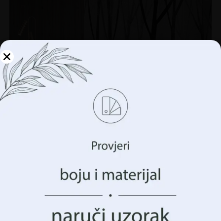
Upravljajte svojom
privatnošću
Koristimo tehnologije kao što su kolačići za pohranu i/ili
pristup informacijama o vašem uređaju. To činimo kako
bismo poboljšali vaše iskustvo pregledavanja i prikazali
vam (ne)personalizirano oglašavanje. Pristankom na ove
tehnologije, moći ćemo obraditi podatke kao što su vaše
ponašanje pregledavanja ili jedinstveni identifikatori na
ovoj stranici. Nedavanje pristanka ili povlačenje
Zidni zid stabala stabala
pristanka može negativno utjecati na određene značajke i
funkcije.
€
14.90
€
19.87
Prihvatiti Sve
AKCIJA!