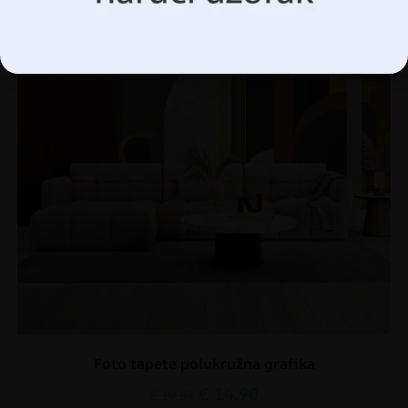
Upravljanje opcijama
Foto tapete polukružna grafika
€
14.90
€
19.87