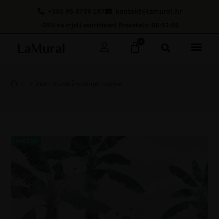
+385 95 8739 197
kontakt@lamural.hr
-25% na cijeli asortiman! Preostalo: 08:52:04
0
>
>
Zidni mural Životinje i palme
AKCIJA!