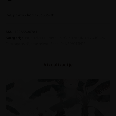
Ref. proizvoda: 12253506781
SKU:
12253506781
Kategorije:
Boje
,
DIJETE
,
Djeca
,
DJEČAK
,
Dječji
,
DJEVOJČICA
,
Foto tapete
,
Nijanse zelene
,
Sobe
,
Stil
,
ŽIVOTINJE
Vizualizacije