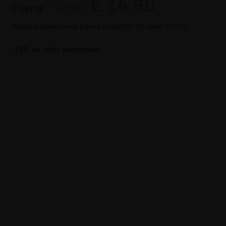
€
14.90
Cijena:
€19.87
Najniža promotivna cijena u zadnjih 30 dana:
€14.90
-25% na cijeli asortiman!