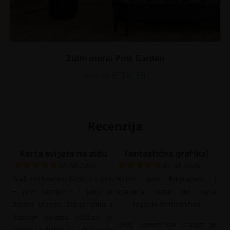
Zidni mural Pink Garden
€
14.90
€
19.87
Recenzija
Karta svijeta na zidu
Fantastična grafika!
05.08.2026
02.08.2026
Naš sin kreće u školu u rujnu
Kupio sam fototapetu i
– prvi razred – i jako je
spavaća soba mi sada
željan učenja. Zidna slika s
izgleda fantastično!
kartom svijeta odličan je
Ovaj romantični dizajn je
način za dijete da uči i raste