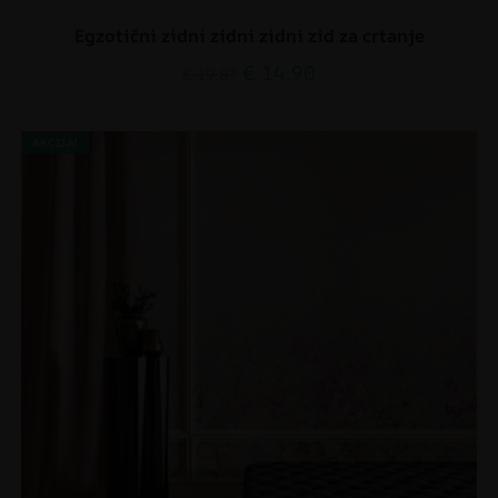
Egzotični zidni zidni zidni zid za crtanje
€
14.90
€
19.87
AKCIJA!