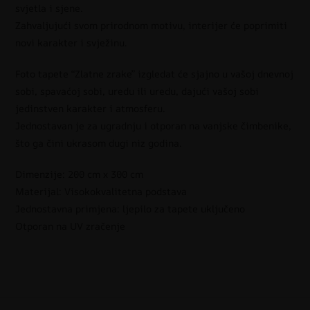
svjetla i sjene.
Zahvaljujući svom prirodnom motivu, interijer će poprimiti
novi karakter i svježinu.
Foto tapete “Zlatne zrake” izgledat će sjajno u vašoj dnevnoj
sobi, spavaćoj sobi, uredu ili uredu, dajući vašoj sobi
jedinstven karakter i atmosferu.
Jednostavan je za ugradnju i otporan na vanjske čimbenike,
što ga čini ukrasom dugi niz godina.
Dimenzije: 200 cm x 300 cm
Materijal: Visokokvalitetna podstava
Jednostavna primjena: ljepilo za tapete uključeno
Otporan na UV zračenje