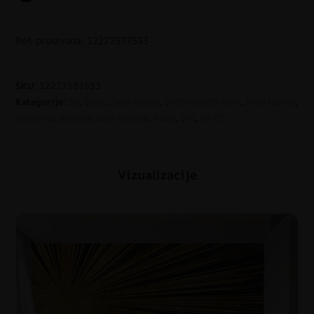
Ref. proizvoda: 12227537533
SKU:
12227537533
Kategorije:
3D
,
Boje
,
Crno-bijelo
,
DNEVNI BORAVAK
,
Foto tapete
,
Moderno
,
Nijanse zlata i srebra
,
Sobe
,
Stil
,
URED
Vizualizacije