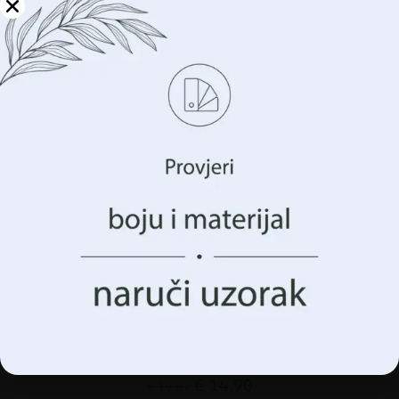
Upravljajte svojom
privatnošću
Koristimo tehnologije kao što su kolačići za pohranu i/ili
pristup informacijama o vašem uređaju. To činimo kako
bismo poboljšali vaše iskustvo pregledavanja i prikazali
vam (ne)personalizirano oglašavanje. Pristankom na ove
tehnologije, moći ćemo obraditi podatke kao što su vaše
ponašanje pregledavanja ili jedinstveni identifikatori na
ovoj stranici. Nedavanje pristanka ili povlačenje
pristanka može negativno utjecati na određene značajke i
funkcije.
Prihvatiti Sve
Upravljanje opcijama
Zidni mural livade različka
€
14.90
€
19.87