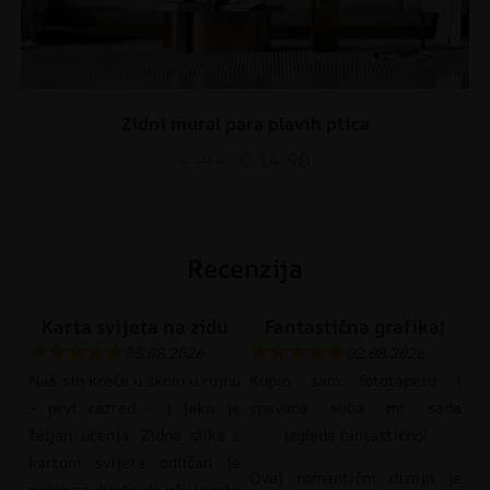
Zidni mural para plavih ptica
€
14.90
€
19.87
Recenzija
Karta svijeta na zidu
Fantastična grafika!
05.08.2026
02.08.2026
Naš sin kreće u školu u rujnu
Kupio sam fototapetu i
– prvi razred – i jako je
spavaća soba mi sada
željan učenja. Zidna slika s
izgleda fantastično!
kartom svijeta odličan je
Ovaj romantični dizajn je
način za dijete da uči i raste