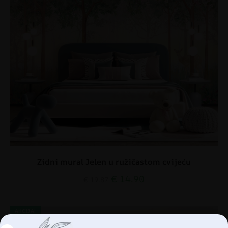
Zidni mural Jelen u ružičastom cvijeću
€
14.90
€
19.87
AKCIJA!