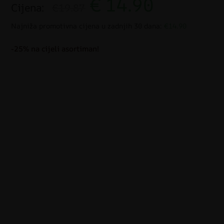
€
14.90
Cijena:
€19.87
Najniža promotivna cijena u zadnjih 30 dana:
€14.90
-25% na cijeli asortiman!