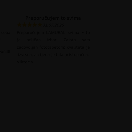
Preporučujem to svima
31.07.2026
 soba
Preporučujem LAMURAL svima – to
!
je odličan izbor. Zaista sam
zadovoljan fototapetom; kvaliteta je
an!!!!
izvrsna, a cijena je bila pristupačna.
Viktoria