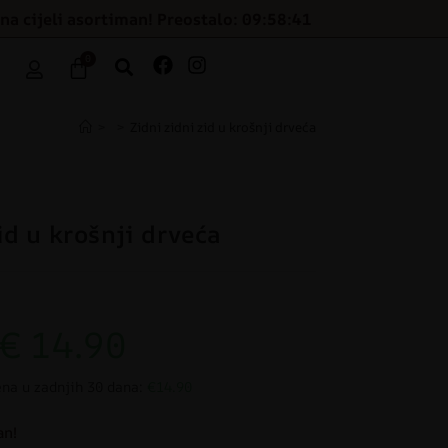
na cijeli asortiman! Preostalo: 09:58:40
0
>
>
Zidni zidni zid u krošnji drveća
id u krošnji drveća
€
14.90
ena u zadnjih 30 dana:
€14.90
an!