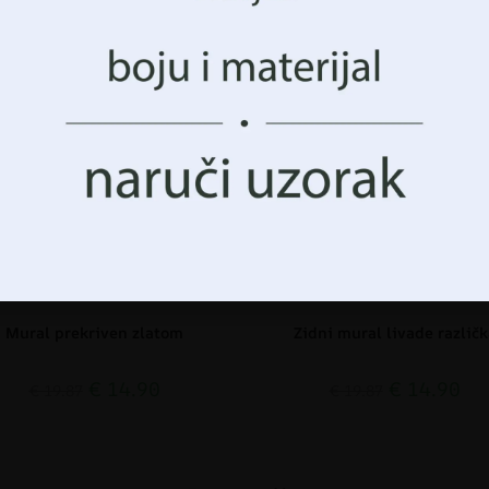
nka ili povlačenje pristanka može negativno utjecati na o
 i funkcije.
CIJA!
AKCIJA!
Prihvatiti Sve
Upravljanje opcijama
Mural prekriven zlatom
Zidni mural livade različk
€
14.90
€
14.90
€
19.87
€
19.87