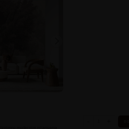
-
+
DO
u iznimno modernim nijansama