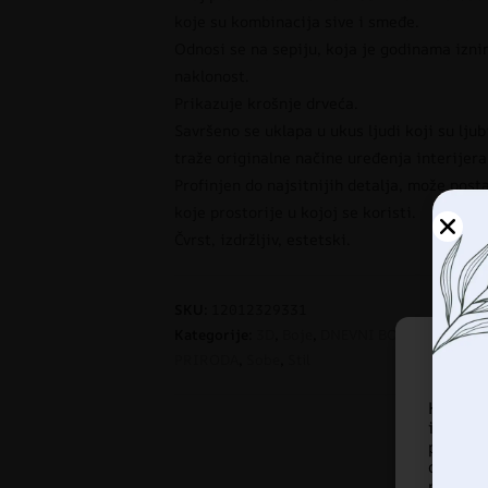
koje su kombinacija sive i smeđe.
Odnosi se na sepiju, koja je godinama izni
naklonost.
Prikazuje krošnje drveća.
Savršeno se uklapa u ukus ljudi koji su ljub
traže originalne načine uređenja interijera
Profinjen do najsitnijih detalja, može post
koje prostorije u kojoj se koristi.
Čvrst, izdržljiv, estetski.
SKU:
12012329331
Kategorije:
3D
,
Boje
,
DNEVNI BORAVAK
,
Foto 
PRIRODA
,
Sobe
,
Stil
Korist
informa
pregled
ove te
pregled