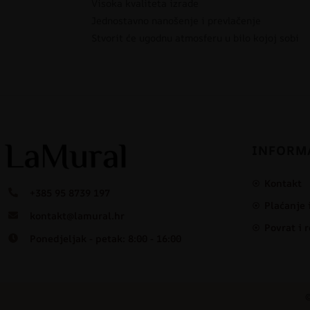
Visoka kvaliteta izrade
Jednostavno nanošenje i prevlačenje
Stvorit će ugodnu atmosferu u bilo kojoj sobi
INFORM
Kontakt
+385 95 8739 197
Plaćanje 
kontakt@lamural.hr
Povrat i 
Ponedjeljak - petak: 8:00 - 16:00