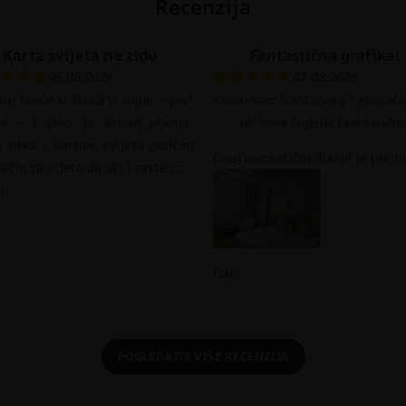
Recenzija
Karta svijeta na zidu
Fantastična grafika!
05.08.2026
02.08.2026
in kreće u školu u rujnu – prvi
Kupio sam fototapetu i spavaća
ed – i jako je željan učenja.
mi sada izgleda fantastično
 slika s kartom svijeta odličan
Ovaj romantični dizajn je prediv
način za dijete da uči i raste 🙂
a
Gabi
POGLEDAJTE VIŠE RECENZIJA