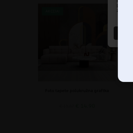
prista
značajke
AKCIJA!
AK
Foto tapete polukružna grafika
€
14.90
€
19.87