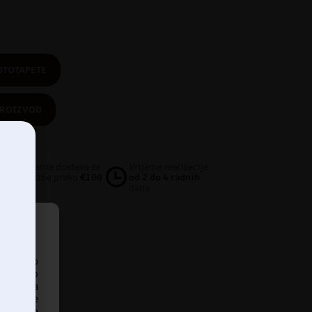
OTOTAPETE
PROIZVOD
Besplatna dostava za
Vrijeme realizacije
narudžbe preko
€100
od 2 do 4 radnih
dana
pristup
iskustvo
ankom na
našanje
edavanje