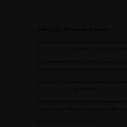
Zidni zidni zid u krošnji drveća
Foto pozadina “Krošnje drveća” izvrstan je nači
Uz realističnu sliku krošnji drveća, osjećat će
Ovaj zidni mural bit će savršen za spavaću sobu
Zahvaljujući visokoj kvaliteti izrade i izražaj
Zidni mural Tree Crowns jednostavan je za nano
Osim toga, možete ga jednostavno ukloniti i pr
Oživite svoj interijer i stvorite jedinstvenu a
Naručite sada i uživajte u ljepoti prirode u sv
Realistična slika krošnji drveća