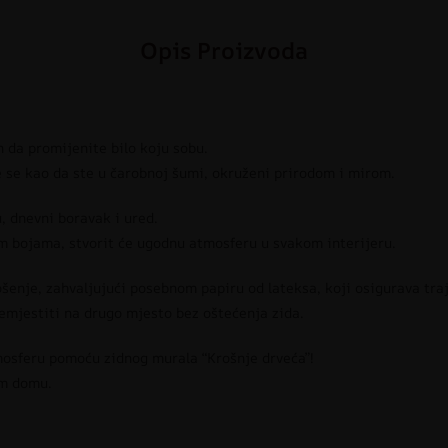
Opis Proizvoda
n da promijenite bilo koju sobu.
te se kao da ste u čarobnoj šumi, okruženi prirodom i mirom.
, dnevni boravak i ured.
nim bojama, stvorit će ugodnu atmosferu u svakom interijeru.
šenje, zahvaljujući posebnom papiru od lateksa, koji osigurava traj
emjestiti na drugo mjesto bez oštećenja zida.
tmosferu pomoću zidnog murala “Krošnje drveća”!
om domu.