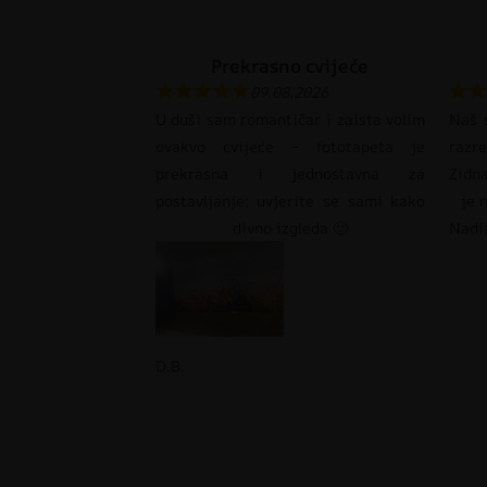
Prekrasno cvijeće
09.08.2026
U duši sam romantičar i zaista volim
Naš s
ovakvo cvijeće – fototapeta je
razr
prekrasna i jednostavna za
Zidna
postavljanje; uvjerite se sami kako
je 
divno izgleda 🙂
Nadi
D.B.