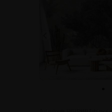
Broj proizvoda: 12012329331 Zidni mural 