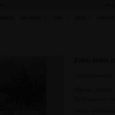
-25% 
6:00
TRANICA
FOTO TAPETE
SOBE
DJECA
KONTAKT
Zidni zidni z
Proizvod dostupan
Cijena:
€19.87
Najniža promotivna cij
-25% na cijeli asortim