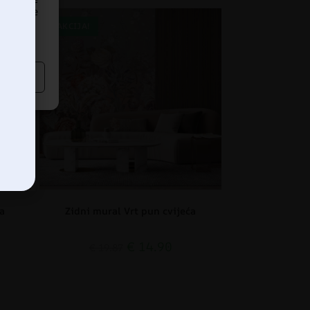
dređene
AKCIJA!
a
Zidni mural Vrt pun cvijeća
€
14.90
€
19.87