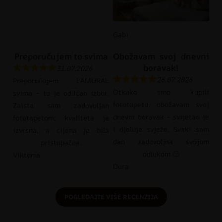
Gabi
Preporučujem to svima
Obožavam svoj dnevni
boravak!
31.07.2026
26.07.2026
Preporučujem LAMURAL
Otkako smo kupili
svima – to je odličan izbor.
fototapetu, obožavam svoj
Zaista sam zadovoljan
dnevni boravak – svijetao je
fototapetom; kvaliteta je
i djeluje svježe. Svaki sam
izvrsna, a cijena je bila
dan zadovoljna svojom
pristupačna.
odlukom 🙂
Viktoria
Dora
POGLEDAJTE VIŠE RECENZIJA