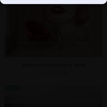
Zidni mural Portret žene iz Sepije
€
14.90
€
19.87
AKCIJA!