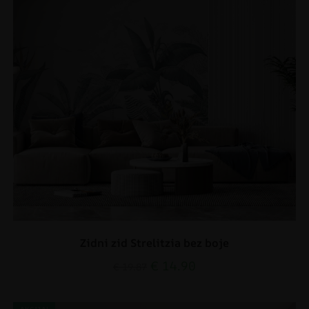
Zidni zid Strelitzia bez boje
€
14.90
€
19.87