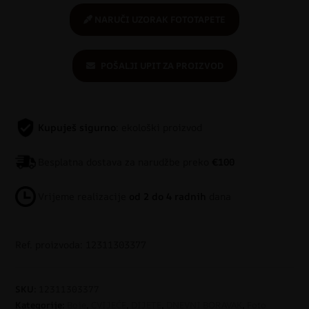
NARUČI UZORAK FOTOTAPETE
POŠALJI UPIT ZA PROIZVOD
Kupuješ sigurno
: ekološki proizvod
Besplatna dostava za narudžbe preko
€100
Vrijeme realizacije
od 2 do 4 radnih
dana
Ref. proizvoda: 12311303377
SKU:
12311303377
Kategorije:
Boje
,
CVIJEĆE
,
DIJETE
,
DNEVNI BORAVAK
,
Foto