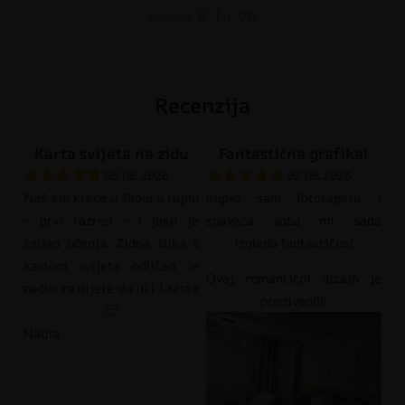
€
14.90
€
19.87
Recenzija
Karta svijeta na zidu
Fantastična grafika!
05.08.2026
02.08.2026
Naš sin kreće u školu u rujnu
Kupio sam fototapetu i
– prvi razred – i jako je
spavaća soba mi sada
željan učenja. Zidna slika s
izgleda fantastično!
kartom svijeta odličan je
Ovaj romantični dizajn je
način za dijete da uči i raste
predivan!!!!
🙂
Nadia