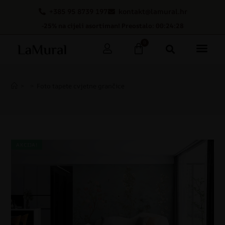
+385 95 8739 197
kontakt@lamural.hr
-25% na cijeli asortiman! Preostalo: 00:24:28
0
>
>
Foto tapete cvjetne grančice
AKCIJA!