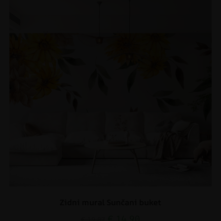
Zidni mural Sunčani buket
€
14.90
€
19.87