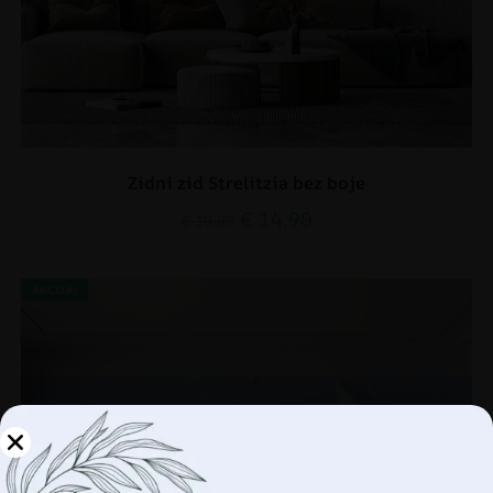
Zidni zid Strelitzia bez boje
€
14.90
€
19.87
AKCIJA!
Upravljajte svojom