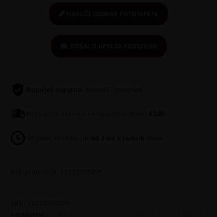
NARUČI UZORAK FOTOTAPETE
POŠALJI UPIT ZA PROIZVOD
Kupuješ sigurno
: ekološki proizvod
Besplatna dostava za narudžbe preko
€100
Vrijeme realizacije
od 2 do 4 radnih
dana
Ref. proizvoda: 12222708275
SKU:
12222708275
Kategorije:
Boje
,
DNEVNI BORAVAK
,
Foto tapete
,
Nijanse zelene
,