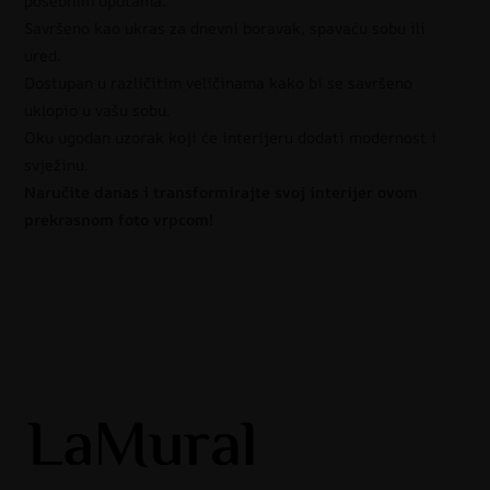
posebnim uputama.
Savršeno kao ukras za dnevni boravak, spavaću sobu ili
ured.
Dostupan u različitim veličinama kako bi se savršeno
uklopio u vašu sobu.
Oku ugodan uzorak koji će interijeru dodati modernost i
svježinu.
Naručite danas i transformirajte svoj interijer ovom
prekrasnom foto vrpcom!