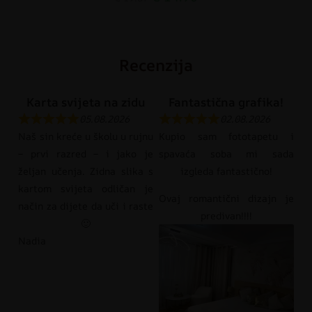
Recenzija
Karta svijeta na zidu
Fantastična grafika!
05.08.2026
02.08.2026
Naš sin kreće u školu u rujnu
Kupio sam fototapetu i
– prvi razred – i jako je
spavaća soba mi sada
željan učenja. Zidna slika s
izgleda fantastično!
kartom svijeta odličan je
Ovaj romantični dizajn je
način za dijete da uči i raste
predivan!!!!
🙂
Nadia