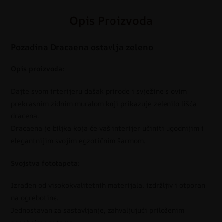
Opis Proizvoda
Pozadina Dracaena ostavlja zeleno
Opis proizvoda:
Dajte svom interijeru dašak prirode i svježine s ovim
prekrasnim zidnim muralom koji prikazuje zelenilo lišća
dracena.
Dracaena je biljka koja će vaš interijer učiniti ugodnijim i
elegantnijim svojim egzotičnim šarmom.
Svojstva fototapeta:
Izrađen od visokokvalitetnih materijala, izdržljiv i otporan
na ogrebotine.
Jednostavan za sastavljanje, zahvaljujući priloženim