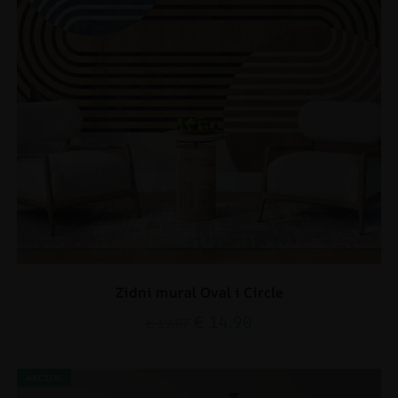
Zidni mural Oval i Circle
€
14.90
€
19.87
AKCIJA!