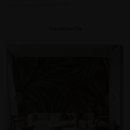
Sobe
,
Stil
,
Tropski
,
TROPSKO LIŠĆE
Vizualizacije