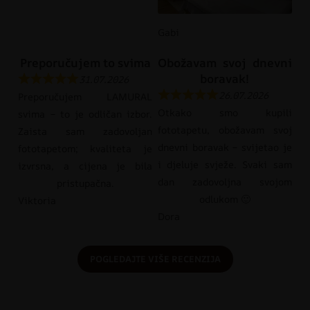
Gabi
Preporučujem to svima
Obožavam svoj dnevni
boravak!
31.07.2026
26.07.2026
Preporučujem LAMURAL
Otkako smo kupili
svima – to je odličan izbor.
fototapetu, obožavam svoj
Zaista sam zadovoljan
dnevni boravak – svijetao je
fototapetom; kvaliteta je
i djeluje svježe. Svaki sam
izvrsna, a cijena je bila
dan zadovoljna svojom
pristupačna.
odlukom 🙂
Viktoria
Dora
POGLEDAJTE VIŠE RECENZIJA