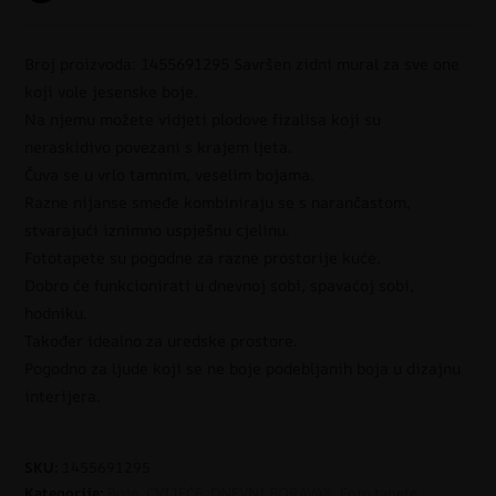
Broj proizvoda: 1455691295 Savršen zidni mural za sve one
koji vole jesenske boje.
Na njemu možete vidjeti plodove fizalisa koji su
neraskidivo povezani s krajem ljeta.
Čuva se u vrlo tamnim, veselim bojama.
Razne nijanse smeđe kombiniraju se s narančastom,
stvarajući iznimno uspješnu cjelinu.
Fototapete su pogodne za razne prostorije kuće.
Dobro će funkcionirati u dnevnoj sobi, spavaćoj sobi,
hodniku.
Također idealno za uredske prostore.
Pogodno za ljude koji se ne boje podebljanih boja u dizajnu
interijera.
SKU:
1455691295
Kategorije:
Boje
,
CVIJEĆE
,
DNEVNI BORAVAK
,
Foto tapete
,