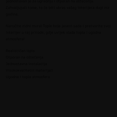
jednostavan je za ugradnju i otporan na oštećenja.
Zahvaljujući tome, to će biti ukras vašeg interijera dugi niz
godina.
Naručite zidni mural Tople boje jeseni sada i pretvorite svoj
interijer u raj prirode, gdje uvijek vlada topla i ugodna
atmosfera!
Realističan ispis
Otporan na oštećenja
Jednostavna instalacija
Visokokvalitetni materijali
Ugodna i topla atmosfera