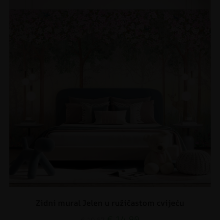
Zidni mural Jelen u ružičastom cvijeću
€
14.90
€
19.87