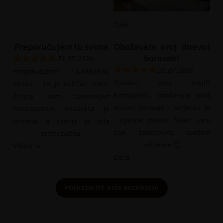
Gabi
Preporučujem to svima
Obožavam svoj dnevni
boravak!
31.07.2026
26.07.2026
Preporučujem LAMURAL
Otkako smo kupili
svima – to je odličan izbor.
fototapetu, obožavam svoj
Zaista sam zadovoljan
dnevni boravak – svijetao je
fototapetom; kvaliteta je
i djeluje svježe. Svaki sam
izvrsna, a cijena je bila
dan zadovoljna svojom
pristupačna.
odlukom 🙂
Viktoria
Dora
POGLEDAJTE VIŠE RECENZIJA