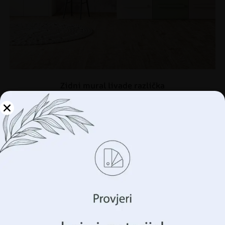
Zidni mural livade različka
€
14.90
€
19.87
Upravljajte svojom
privatnošću
AKCIJA!
Koristimo tehnologije kao što su kolačići za pohranu i/ili
pristup informacijama o vašem uređaju. To činimo kako
bismo poboljšali vaše iskustvo pregledavanja i prikazali
vam (ne)personalizirano oglašavanje. Pristankom na ove
tehnologije, moći ćemo obraditi podatke kao što su vaše
ponašanje pregledavanja ili jedinstveni identifikatori na
ovoj stranici. Nedavanje pristanka ili povlačenje
pristanka može negativno utjecati na određene značajke i