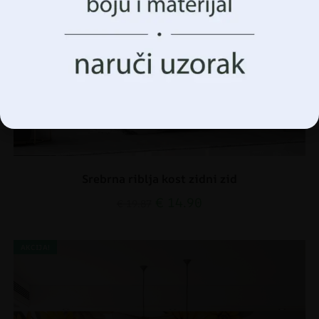
funkcije.
Prihvatiti Sve
Upravljanje opcijama
Srebrna riblja kost zidni zid
€
14.90
€
19.87
AKCIJA!