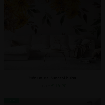
Zidni mural Sunčani buket
€
14.90
€
19.87
AKCIJA!