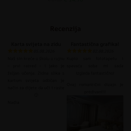
Recenzija
Karta svijeta na zidu
Fantastična grafika!
05.08.2026
02.08.2026
Naš sin kreće u školu u rujnu
Kupio sam fototapetu i
– prvi razred – i jako je
spavaća soba mi sada
željan učenja. Zidna slika s
izgleda fantastično!
kartom svijeta odličan je
Ovaj romantični dizajn je
način za dijete da uči i raste
predivan!!!!
🙂
Nadia