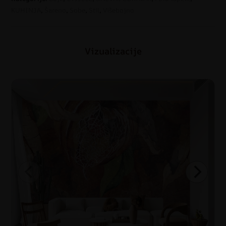
KUHINJA
,
Šareno
,
Sobe
,
Stil
,
Višebojno
Vizualizacije