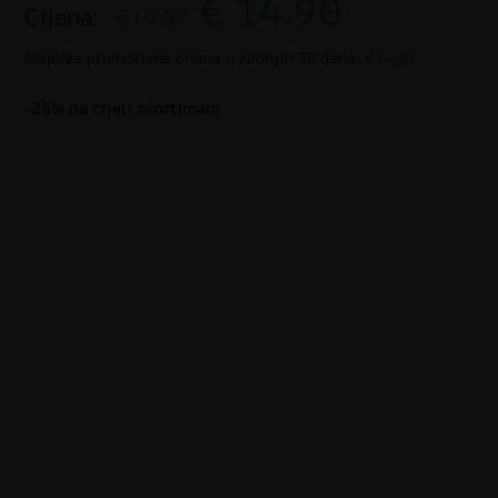
€
14.90
Cijena:
€19.87
Najniža promotivna cijena u zadnjih 30 dana:
€14.90
-25% na cijeli asortiman!