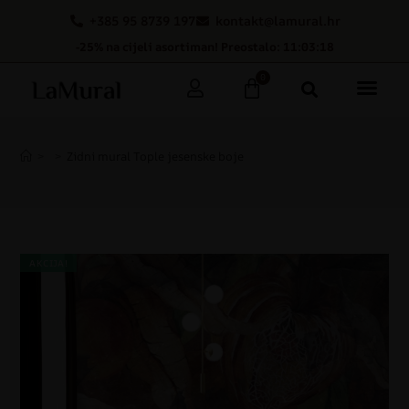
+385 95 8739 197
kontakt@lamural.hr
-25% na cijeli asortiman! Preostalo: 11:03:18
0
>
>
Zidni mural Tople jesenske boje
AKCIJA!