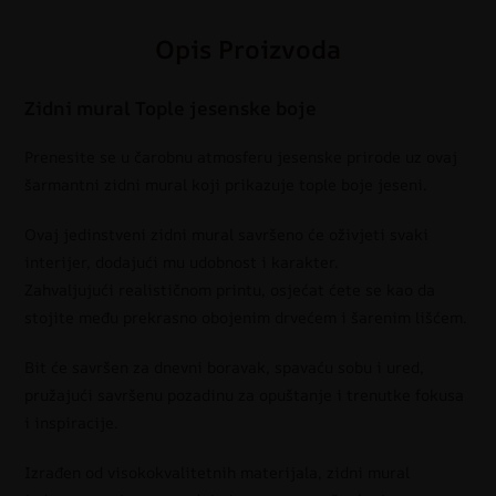
Opis Proizvoda
Zidni mural Tople jesenske boje
Prenesite se u čarobnu atmosferu jesenske prirode uz ovaj
šarmantni zidni mural koji prikazuje tople boje jeseni.
Ovaj jedinstveni zidni mural savršeno će oživjeti svaki
interijer, dodajući mu udobnost i karakter.
Zahvaljujući realističnom printu, osjećat ćete se kao da
stojite među prekrasno obojenim drvećem i šarenim lišćem.
Bit će savršen za dnevni boravak, spavaću sobu i ured,
pružajući savršenu pozadinu za opuštanje i trenutke fokusa
i inspiracije.
Izrađen od visokokvalitetnih materijala, zidni mural